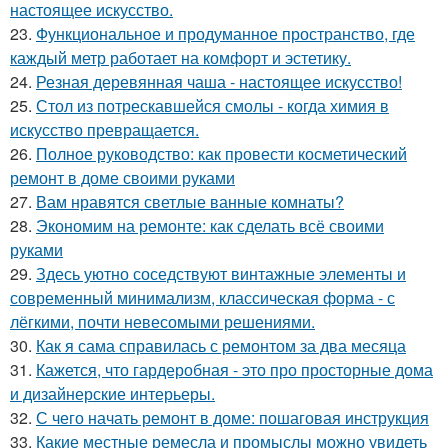
настоящее искусство.
23.
Функциональное и продуманное пространство, где
каждый метр работает на комфорт и эстетику.
24.
Резная деревянная чаша - настоящее искусство!
25.
Стол из потрескавшейся смолы - когда химия в
искусство превращается.
26.
Полное руководство: как провести косметический
ремонт в доме своими руками
27.
Вам нравятся светлые ванные комнаты?
28.
Экономим на ремонте: как сделать всё своими
руками
29.
Здесь уютно соседствуют винтажные элементы и
современный минимализм, классическая форма - с
лёгкими, почти невесомыми решениями.
30.
Как я сама справилась с ремонтом за два месяца
31.
Кажется, что гардеробная - это про просторные дома
и дизайнерские интерьеры.
32.
С чего начать ремонт в доме: пошаговая инструкция
33.
Какие местные ремесла и промыслы можно увидеть