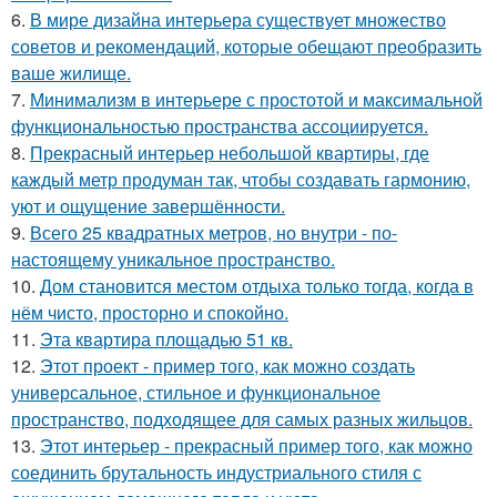
6.
В мире дизайна интерьера существует множество
советов и рекомендаций, которые обещают преобразить
ваше жилище.
7.
Минимализм в интерьере с простотой и максимальной
функциональностью пространства ассоциируется.
8.
Прекрасный интерьер небольшой квартиры, где
каждый метр продуман так, чтобы создавать гармонию,
уют и ощущение завершённости.
9.
Всего 25 квадратных метров, но внутри - по-
настоящему уникальное пространство.
10.
Дом становится местом отдыха только тогда, когда в
нём чисто, просторно и спокойно.
11.
Эта квартира площадью 51 кв.
12.
Этот проект - пример того, как можно создать
универсальное, стильное и функциональное
пространство, подходящее для самых разных жильцов.
13.
Этот интерьер - прекрасный пример того, как можно
соединить брутальность индустриального стиля с