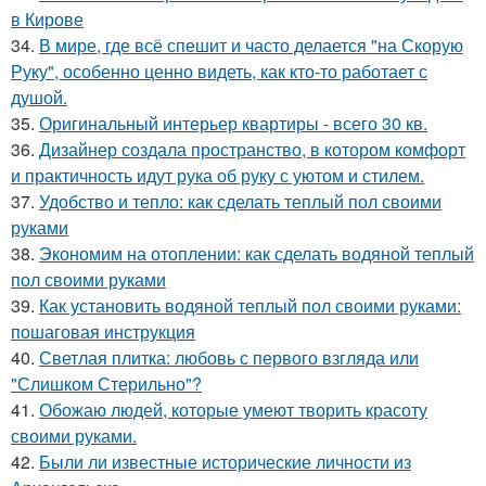
в Кирове
34.
В мире, где всё спешит и часто делается "на Скорую
Руку", особенно ценно видеть, как кто-то работает с
душой.
35.
Оригинальный интерьер квартиры - всего 30 кв.
36.
Дизайнер создала пространство, в котором комфорт
и практичность идут рука об руку с уютом и стилем.
37.
Удобство и тепло: как сделать теплый пол своими
руками
38.
Экономим на отоплении: как сделать водяной теплый
пол своими руками
39.
Как установить водяной теплый пол своими руками:
пошаговая инструкция
40.
Светлая плитка: любовь с первого взгляда или
"Слишком Стерильно"?
41.
Обожаю людей, которые умеют творить красоту
своими руками.
42.
Были ли известные исторические личности из