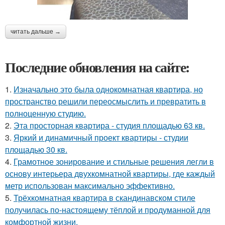
читать дальше →
Последние обновления на сайте:
1.
Изначально это была однокомнатная квартира, но
пространство решили переосмыслить и превратить в
полноценную студию.
2.
Эта просторная квартира - студия площадью 63 кв.
3.
Яркий и динамичный проект квартиры - студии
площадью 30 кв.
4.
Грамотное зонирование и стильные решения легли в
основу интерьера двухкомнатной квартиры, где каждый
метр использован максимально эффективно.
5.
Трёхкомнатная квартира в скандинавском стиле
получилась по-настоящему тёплой и продуманной для
комфортной жизни.