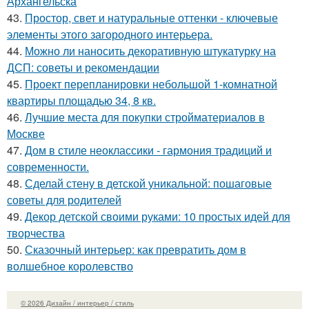
Архангельска
43.
Простор, свет и натуральные оттенки - ключевые
элементы этого загородного интерьера.
44.
Можно ли наносить декоративную штукатурку на
ДСП: советы и рекомендации
45.
Проект перепланировки небольшой 1-комнатной
квартиры площадью 34, 8 кв.
46.
Лучшие места для покупки стройматериалов в
Москве
47.
Дом в стиле неоклассики - гармония традиций и
современности.
48.
Сделай стену в детской уникальной: пошаговые
советы для родителей
49.
Декор детской своими руками: 10 простых идей для
творчества
50.
Сказочный интерьер: как превратить дом в
волшебное королевство
© 2026 Дизайн / интерьер / стиль