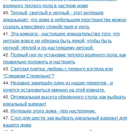
водяного теплого пола в частном доме
40.
Теплый, светлый и уютный - этот интерьер
доказывает, что даже в небольшом пространстве можно
создать атмосферу спокойствия и уюта.
41.
Эта комната - настоящее доказательство того, что
детская вовсе не обязана быть яркой, чтобы быть
уютной, тёплой и по-настоящему детской.
42.
Полный гид по установке теплого водяного пола: как
правильно положить и настроить
43.
Светлая плитка: любовь с первого взгляда или
"Слишком Стерильно"?
44.
Недавно завершён один из наших проектов - и
хочется остановиться именно на этой комнате.
45.
Оптимальная высота обеденного стола: как выбрать
идеальный вариант
46.
Интерьер этого дома - про настроение.
47.
Стол для шести: как выбрать идеальный вариант для
вашего дома