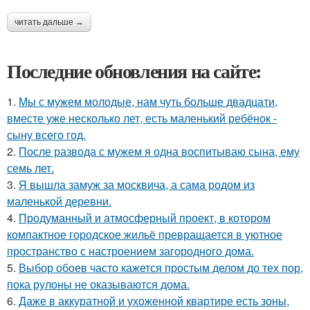
читать дальше →
Последние обновления на сайте:
1.
Мы с мужем молодые, нам чуть больше двадцати,
вместе уже несколько лет, есть маленький ребёнок -
сыну всего год.
2.
После развода с мужем я одна воспитываю сына, ему
семь лет.
3.
Я вышла замуж за москвича, а сама родом из
маленькой деревни.
4.
Продуманный и атмосферный проект, в котором
компактное городское жильё превращается в уютное
пространство с настроением загородного дома.
5.
Выбор обоев часто кажется простым делом до тех пор,
пока рулоны не оказываются дома.
6.
Даже в аккуратной и ухоженной квартире есть зоны,