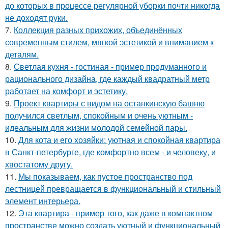
до которых в процессе регулярной уборки почти никогда
не доходят руки.
7.
Коллекция разных прихожих, объединённых
современным стилем, мягкой эстетикой и вниманием к
деталям.
8.
Светлая кухня - гостиная - пример продуманного и
рационального дизайна, где каждый квадратный метр
работает на комфорт и эстетику.
9.
Проект квартиры с видом на останкинскую башню
получился светлым, спокойным и очень уютным -
идеальным для жизни молодой семейной пары.
10.
Для кота и его хозяйки: уютная и спокойная квартира
в Санкт-петербурге, где комфортно всем - и человеку, и
хвостатому другу.
11.
Мы показываем, как пустое пространство под
лестницей превращается в функциональный и стильный
элемент интерьера.
12.
Эта квартира - пример того, как даже в компактном
пространстве можно создать уютный и функциональный