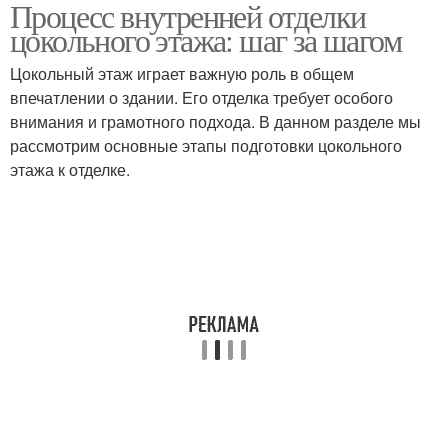
Процесс внутренней отделки
Стен при внутренней
Окна при внутренней
цокольного этажа: шаг за шагом
отделке
отделке
Цокольный этаж играет важную роль в общем
впечатлении о здании. Его отделка требует особого
Дизайн для внутренней
Материалы для
внимания и грамотного подхода. В данном разделе мы
отделки
внутренней отделки
рассмотрим основные этапы подготовки цокольного
этажа к отделке.