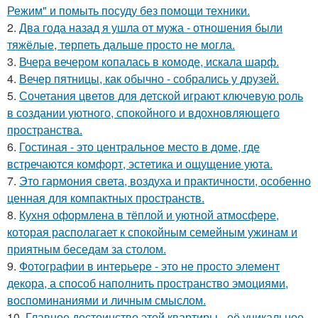
Режим" и помыть посуду без помощи техники.
2.
Два года назад я ушла от мужа - отношения были
тяжёлые, терпеть дальше просто не могла.
3.
Вчера вечером копалась в комоде, искала шарф.
4.
Вечер пятницы, как обычно - собрались у друзей.
5.
Сочетания цветов для детской играют ключевую роль
в создании уютного, спокойного и вдохновляющего
пространства.
6.
Гостиная - это центральное место в доме, где
встречаются комфорт, эстетика и ощущение уюта.
7.
Это гармония света, воздуха и практичности, особенно
ценная для компактных пространств.
8.
Кухня оформлена в тёплой и уютной атмосфере,
которая располагает к спокойным семейным ужинам и
приятным беседам за столом.
9.
Фотографии в интерьере - это не просто элемент
декора, а способ наполнить пространство эмоциями,
воспоминаниями и личным смыслом.
10.
Главное достоинство этой квартиры - её уникальное