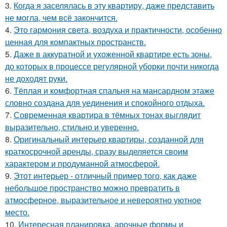
3.
Когда я заселялась в эту квартиру, даже представить
не могла, чем всё закончится.
4.
Это гармония света, воздуха и практичности, особенно
ценная для компактных пространств.
5.
Даже в аккуратной и ухоженной квартире есть зоны,
до которых в процессе регулярной уборки почти никогда
не доходят руки.
6.
Тёплая и комфортная спальня на мансардном этаже
словно создана для уединения и спокойного отдыха.
7.
Современная квартира в тёмных тонах выглядит
выразительно, стильно и уверенно.
8.
Оригинальный интерьер квартиры, созданной для
краткосрочной аренды, сразу выделяется своим
характером и продуманной атмосферой.
9.
Этот интерьер - отличный пример того, как даже
небольшое пространство можно превратить в
атмосферное, выразительное и невероятно уютное
место.
10.
Интересная планировка, арочные формы и