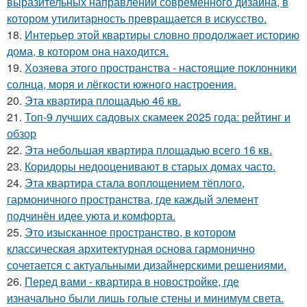
выразительных направлений современного дизайна, в
котором утилитарность превращается в искусство.
18.
Интерьер этой квартиры словно продолжает историю
дома, в котором она находится.
19.
Хозяева этого пространства - настоящие поклонники
солнца, моря и лёгкости южного настроения.
20.
Эта квартира площадью 46 кв.
21.
Топ-9 лучших садовых скамеек 2025 года: рейтинг и
обзор
22.
Эта небольшая квартира площадью всего 16 кв.
23.
Коридоры недооценивают в старых домах часто.
24.
Эта квартира стала воплощением тёплого,
гармоничного пространства, где каждый элемент
подчинён идее уюта и комфорта.
25.
Это изысканное пространство, в котором
классическая архитектурная основа гармонично
сочетается с актуальными дизайнерскими решениями.
26.
Перед вами - квартира в новостройке, где
изначально были лишь голые стены и минимум света.