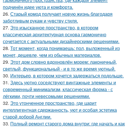
гармоничного пространства, где каждый элемент
подчинён идее уюта и комфорта.
26.
Старый комод получает новую жизнь благодаря
заботливым рукам и чувству стиля.
27.
Это изысканное пространство, в котором
классическая архитектурная основа гармонично
сочетается с актуальными дизайнерскими решениями.
28.
Тот момент, когда понимаешь: пол, выложенный из
монет, дешевле, чем из обычных материалов.
29.
Этот дом словно вдохновлён морем: лаконичный,
светлый, функциональный - и в то же время уютный.
30.
Интерьер, в котором хочется задержаться подольше.
31.
Здесь уютно соседствуют винтажные элементы и
современный минимализм, классическая форма - с
лёгкими, почти невесомыми решениями.
32.
Это утонченное пространство, где царит
интеллигентная сдержанность, уют и особая эстетика
старой доброй Англии.
33.
Полный ремонт старого дома внутри: где начать и как