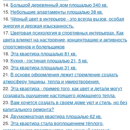
14.
Большой деревянный дом площадью 340 кв.
15.
Небольшие апартаменты площадью 38 кв.
16.
Чёрный цвет в интерьере - это всегда вызов, особая
энергия и дерзкая изысканность.
17.
Цветовая психология в спортивных интерьерах. Как
цвета влияют на настроение, концентрацию и активность
спортсменов и болельщиков
18.
Эта квартира площадью 81 кв.
19.
Кухня - гостиная площадью 21, 5 кв.
20.
Эта квартира площадью 31 кв.
21.
В основе оформления лежит стремление создать
атмосферу тишины, тепла и умиротворения.
22.
Эта квартира - пример того, как цвет и детали могут
создавать ощущение настоящего домашнего тепла.
23.
Вам хочется создать в своем доме уют и стиль, но без
капитального ремонта?
24.
Двухкомнатная квартира площадью 62 кв.
25.
Эта квартира стала воплощением тёплого,