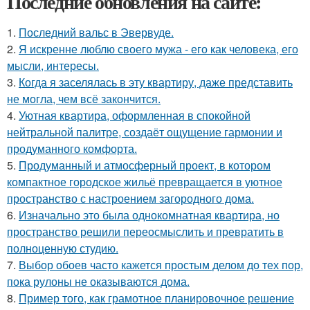
Последние обновления на сайте:
1.
Последний вальс в Эвервуде.
2.
Я искренне люблю своего мужа - его как человека, его
мысли, интересы.
3.
Когда я заселялась в эту квартиру, даже представить
не могла, чем всё закончится.
4.
Уютная квартира, оформленная в спокойной
нейтральной палитре, создаёт ощущение гармонии и
продуманного комфорта.
5.
Продуманный и атмосферный проект, в котором
компактное городское жильё превращается в уютное
пространство с настроением загородного дома.
6.
Изначально это была однокомнатная квартира, но
пространство решили переосмыслить и превратить в
полноценную студию.
7.
Выбор обоев часто кажется простым делом до тех пор,
пока рулоны не оказываются дома.
8.
Пример того, как грамотное планировочное решение