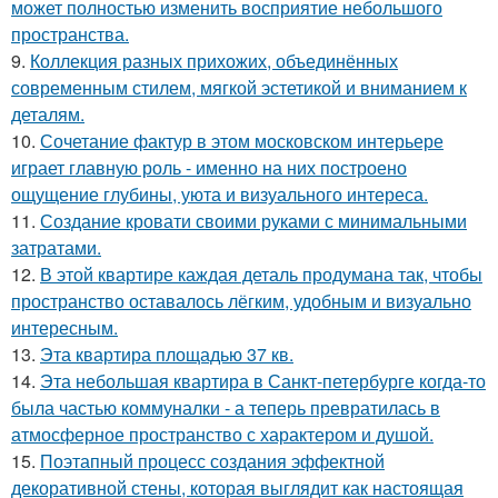
может полностью изменить восприятие небольшого
пространства.
9.
Коллекция разных прихожих, объединённых
современным стилем, мягкой эстетикой и вниманием к
деталям.
10.
Сочетание фактур в этом московском интерьере
играет главную роль - именно на них построено
ощущение глубины, уюта и визуального интереса.
11.
Создание кровати своими руками с минимальными
затратами.
12.
В этой квартире каждая деталь продумана так, чтобы
пространство оставалось лёгким, удобным и визуально
интересным.
13.
Эта квартира площадью 37 кв.
14.
Эта небольшая квартира в Санкт-петербурге когда-то
была частью коммуналки - а теперь превратилась в
атмосферное пространство с характером и душой.
15.
Поэтапный процесс создания эффектной
декоративной стены, которая выглядит как настоящая