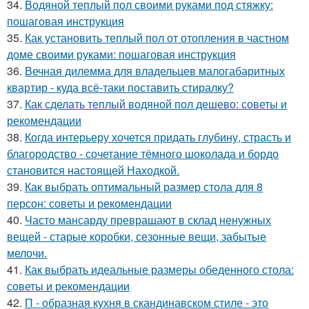
34.
Водяной теплый пол своими руками под стяжку:
пошаговая инструкция
35.
Как установить теплый пол от отопления в частном
доме своими руками: пошаговая инструкция
36.
Вечная дилемма для владельцев малогабаритных
квартир - куда всё-таки поставить стиралку?
37.
Как сделать теплый водяной пол дешево: советы и
рекомендации
38.
Когда интерьеру хочется придать глубину, страсть и
благородство - сочетание тёмного шоколада и бордо
становится настоящей Находкой.
39.
Как выбрать оптимальный размер стола для 8
персон: советы и рекомендации
40.
Часто мансарду превращают в склад ненужных
вещей - старые коробки, сезонные вещи, забытые
мелочи.
41.
Как выбрать идеальные размеры обеденного стола:
советы и рекомендации
42.
П - образная кухня в скандинавском стиле - это