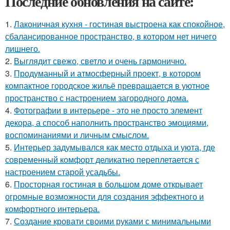
Последние обновления на сайте:
1.
Лаконичная кухня - гостиная выстроена как спокойное,
сбалансированное пространство, в котором нет ничего
лишнего.
2.
Выглядит свежо, светло и очень гармонично.
3.
Продуманный и атмосферный проект, в котором
компактное городское жильё превращается в уютное
пространство с настроением загородного дома.
4.
Фотографии в интерьере - это не просто элемент
декора, а способ наполнить пространство эмоциями,
воспоминаниями и личным смыслом.
5.
Интерьер задумывался как место отдыха и уюта, где
современный комфорт деликатно переплетается с
настроением старой усадьбы.
6.
Просторная гостиная в большом доме открывает
огромные возможности для создания эффектного и
комфортного интерьера.
7.
Создание кровати своими руками с минимальными