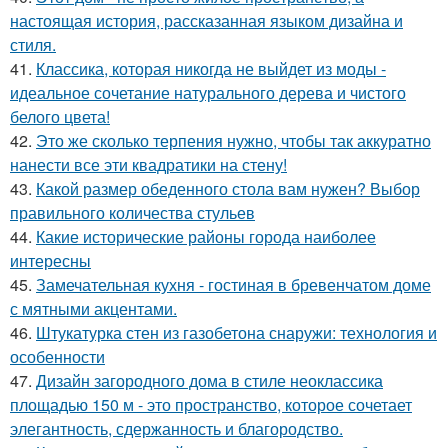
настоящая история, рассказанная языком дизайна и
стиля.
41.
Классика, которая никогда не выйдет из моды -
идеальное сочетание натурального дерева и чистого
белого цвета!
42.
Это же сколько терпения нужно, чтобы так аккуратно
нанести все эти квадратики на стену!
43.
Какой размер обеденного стола вам нужен? Выбор
правильного количества стульев
44.
Какие исторические районы города наиболее
интересны
45.
Замечательная кухня - гостиная в бревенчатом доме
с мятными акцентами.
46.
Штукатурка стен из газобетона снаружи: технология и
особенности
47.
Дизайн загородного дома в стиле неоклассика
площадью 150 м - это пространство, которое сочетает
элегантность, сдержанность и благородство.