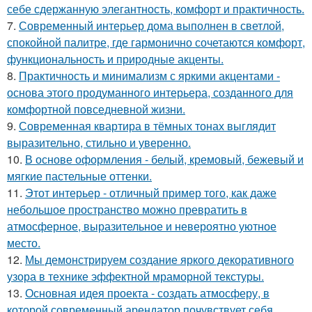
себе сдержанную элегантность, комфорт и практичность.
7.
Современный интерьер дома выполнен в светлой,
спокойной палитре, где гармонично сочетаются комфорт,
функциональность и природные акценты.
8.
Практичность и минимализм с яркими акцентами -
основа этого продуманного интерьера, созданного для
комфортной повседневной жизни.
9.
Современная квартира в тёмных тонах выглядит
выразительно, стильно и уверенно.
10.
В основе оформления - белый, кремовый, бежевый и
мягкие пастельные оттенки.
11.
Этот интерьер - отличный пример того, как даже
небольшое пространство можно превратить в
атмосферное, выразительное и невероятно уютное
место.
12.
Мы демонстрируем создание яркого декоративного
узора в технике эффектной мраморной текстуры.
13.
Основная идея проекта - создать атмосферу, в
которой современный арендатор почувствует себя