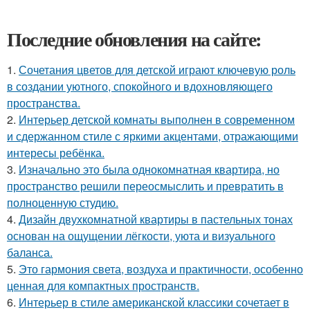
Последние обновления на сайте:
1.
Сочетания цветов для детской играют ключевую роль
в создании уютного, спокойного и вдохновляющего
пространства.
2.
Интерьер детской комнаты выполнен в современном
и сдержанном стиле с яркими акцентами, отражающими
интересы ребёнка.
3.
Изначально это была однокомнатная квартира, но
пространство решили переосмыслить и превратить в
полноценную студию.
4.
Дизайн двухкомнатной квартиры в пастельных тонах
основан на ощущении лёгкости, уюта и визуального
баланса.
5.
Это гармония света, воздуха и практичности, особенно
ценная для компактных пространств.
6.
Интерьер в стиле американской классики сочетает в