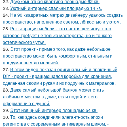
22.
Двухкомнатная квартира площадью 62 кв.
23.
Уютный интерьер спальни площадью 14 кв.
24.
На 90 квадратных метрах дизайнеру удалось создать
пространство, наполненное светом, лёгкостью и уютом.
25.
Реставрация мебели - это настоящее искусство,
которое требует не только мастерства, но и тонкого
эстетического чутья.
26.
Этот проект - пример того, как даже небольшое
пространство может быть комфортным, стильным и
продуманным до мелочей.
27.
В этом видео показан оригинальный и практичный
DIY - проект - вращающаяся коробка для хранения,
сделанная своими руками из подручных материалов.
28.
Даже самый небольшой балкон может стать
любимым местом в доме, если подойти к его
оформлению с душой.
29.
Этот изящный интерьер площадью 54 кв.
30.
То, как здесь соединили элегантность эпохи
регентства с современным антикварным шиком, -