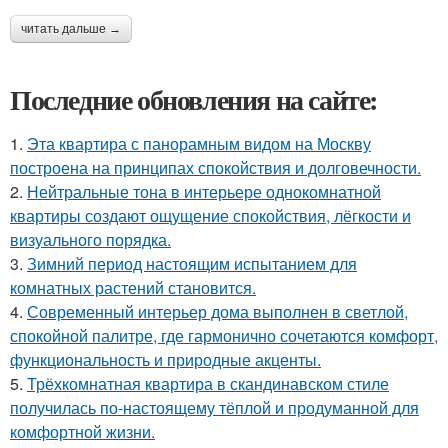
читать дальше →
Последние обновления на сайте:
1.
Эта квартира с панорамным видом на Москву
построена на принципах спокойствия и долговечности.
2.
Нейтральные тона в интерьере однокомнатной
квартиры создают ощущение спокойствия, лёгкости и
визуального порядка.
3.
Зимний период настоящим испытанием для
комнатных растений становится.
4.
Современный интерьер дома выполнен в светлой,
спокойной палитре, где гармонично сочетаются комфорт,
функциональность и природные акценты.
5.
Трёхкомнатная квартира в скандинавском стиле
получилась по-настоящему тёплой и продуманной для
комфортной жизни.