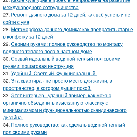
международного сотрудничества
27.
Ремонт дачного дома за 12 дней: как всё успеть и не
сойти с ума
28.
Метаморфоза дачного домика: как превратить старье
в конфетку за 12 дней
29.
Своими руками: полное руководство по монтажу
водяного теплого пола в частном доме
30.
Создай идеальный водяной теплый пол своими
руками: пошаговая инструкция
31.
Удобный. Светлый. Функциональный.
32.
Эта квартира - не просто место для жизни, а
пространство, в котором дышит покой.
33.
Этот интерьер - удачный пример, как можно
органично объединить изысканную классику с
минимализмом и функциональностью скандинавского
дизайна.
34.
Полное руководство: как сделать водяной теплый
пол своими руками