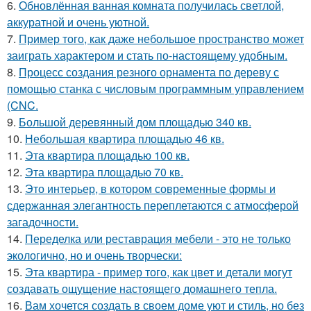
6.
Обновлённая ванная комната получилась светлой,
аккуратной и очень уютной.
7.
Пример того, как даже небольшое пространство может
заиграть характером и стать по-настоящему удобным.
8.
Процесс создания резного орнамента по дереву с
помощью станка с числовым программным управлением
(CNC.
9.
Большой деревянный дом площадью 340 кв.
10.
Небольшая квартира площадью 46 кв.
11.
Эта квартира площадью 100 кв.
12.
Эта квартира площадью 70 кв.
13.
Это интерьер, в котором современные формы и
сдержанная элегантность переплетаются с атмосферой
загадочности.
14.
Переделка или реставрация мебели - это не только
экологично, но и очень творчески:
15.
Эта квартира - пример того, как цвет и детали могут
создавать ощущение настоящего домашнего тепла.
16.
Вам хочется создать в своем доме уют и стиль, но без