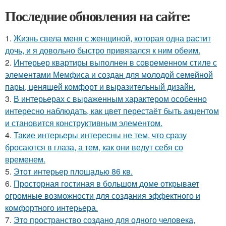
Последние обновления на сайте:
1.
Жизнь свела меня с женщиной, которая одна растит
дочь, и я довольно быстро привязался к ним обеим.
2.
Интерьер квартиры выполнен в современном стиле с
элементами Мемфиса и создан для молодой семейной
пары, ценящей комфорт и выразительный дизайн.
3.
В интерьерах с выраженным характером особенно
интересно наблюдать, как цвет перестаёт быть акцентом
и становится конструктивным элементом.
4.
Такие интерьеры интересны не тем, что сразу
бросаются в глаза, а тем, как они ведут себя со
временем.
5.
Этот интерьер площадью 86 кв.
6.
Просторная гостиная в большом доме открывает
огромные возможности для создания эффектного и
комфортного интерьера.
7.
Это пространство создано для одного человека,