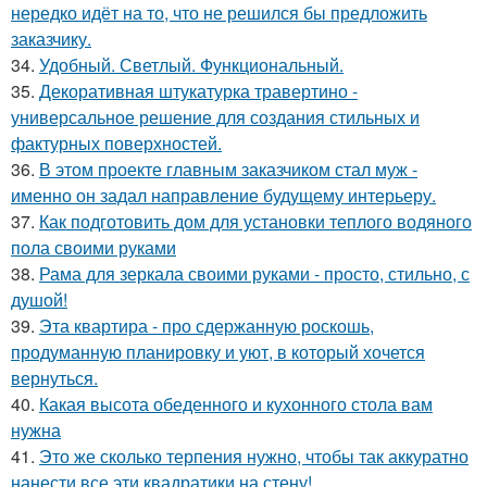
нередко идёт на то, что не решился бы предложить
заказчику.
34.
Удобный. Светлый. Функциональный.
35.
Декоративная штукатурка травертино -
универсальное решение для создания стильных и
фактурных поверхностей.
36.
В этом проекте главным заказчиком стал муж -
именно он задал направление будущему интерьеру.
37.
Как подготовить дом для установки теплого водяного
пола своими руками
38.
Рама для зеркала своими руками - просто, стильно, с
душой!
39.
Эта квартира - про сдержанную роскошь,
продуманную планировку и уют, в который хочется
вернуться.
40.
Какая высота обеденного и кухонного стола вам
нужна
41.
Это же сколько терпения нужно, чтобы так аккуратно
нанести все эти квадратики на стену!