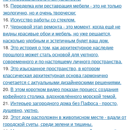
15.
Переделка или реставрация мебели - это не только
экологично, но и очень творчески:
16.
Искусство работы со стеклом.
17.
Черновой этап ремонта - это момент, когда ещё не
видны красивые обои и мебель, но уже решается,
насколько удобным и эстетичным будет ваш дом.
18.
Это история о том, как архитектурное наследие
прошлого может стать основой для уютного,
современного и по-настоящему личного пространства.
19.
Это изысканное пространство, в котором
классическая архитектурная основа гармонично
сочетается с актуальными дизайнерскими решениями.
20.
В этом коротком видео показан процесс создания
кофейного столика, вдохновлённого морской темой.
21.
Интерьер загородного дома без Пафоса - просто,
душевно, уютно.
22.
Этот дом расположен в живописном месте - вдали от
городской суеты, среди зелени и тишины.