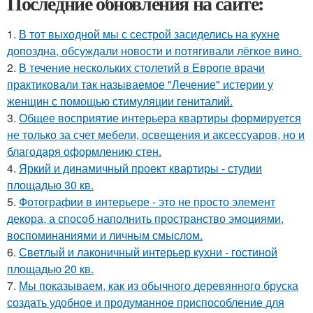
Последние обновления на сайте:
1.
В тот выходной мы с сестрой засиделись на кухне
допоздна, обсуждали новости и потягивали лёгкое вино.
2.
В течение нескольких столетий в Европе врачи
практиковали так называемое "Лечение" истерии у
женщин с помощью стимуляции гениталий.
3.
Общее восприятие интерьера квартиры формируется
не только за счет мебели, освещения и аксессуаров, но и
благодаря оформлению стен.
4.
Яркий и динамичный проект квартиры - студии
площадью 30 кв.
5.
Фотографии в интерьере - это не просто элемент
декора, а способ наполнить пространство эмоциями,
воспоминаниями и личным смыслом.
6.
Светлый и лаконичный интерьер кухни - гостиной
площадью 20 кв.
7.
Мы показываем, как из обычного деревянного бруска
создать удобное и продуманное приспособление для