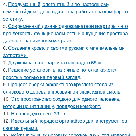
4.
Продуманный, элегантный и по-настоящему
семейный дом, где каждая зона работает на комфорт и
эстетику.
5.
Современный дизайн однокомнатной квартиры - это
про лёгкость, функциональность и ощущение простора
даже в ограниченном метраже.
6.
Создание кровати своими руками с минимальными
затратами.
7.
Двухкомнатная квартира площадью 58 кв.
8.
Решение установить натяжные потолки кажется
простым только на первый взгляд.
9.
Процесс сборки эффектного круглого стола из
оливкового дерева и прозрачной эпоксидной смолы.
10.
Это пространство создано для одного человека,
который ценит тишину, порядок и комфорт.
11.
На площади всего 33 кв.
12.
Идеальный порядок: органайзер для инструментов
своими руками.
13.
Рейтинг лучших беговых дорожек 2025: топ моделей