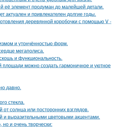
ый её элемент продуман до малейшей детали.
дет актуален и привлекателен долгие годы.
отовления деревянной коробочки с помощью V -
лизмом и утончённостью форм.
сердце мегаполиса.
скошь и функциональность.
ой площади можно создать гармоничное и уютное
но давно.
го стекла.
 от солнца или посторонних взглядов.
ой и выразительными цветовыми акцентами.
 но и очень творчески: