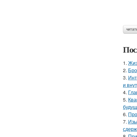
читат
Пос
1.
Жиз
2.
Бро
3.
Инт
и вну
4.
Гла
5.
Ква
будущ
6.
Про
7.
Изы
сдерж
8.
При