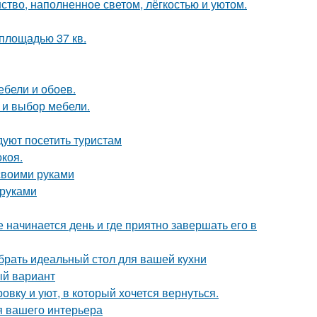
ство, наполненное светом, лёгкостью и уютом.
площадью 37 кв.
ебели и обоев.
а и выбор мебели.
уют посетить туристам
коя.
 своими руками
 руками
 начинается день и где приятно завершать его в
брать идеальный стол для вашей кухни
ый вариант
вку и уют, в который хочется вернуться.
я вашего интерьера