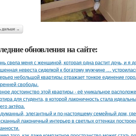
ь дальше →
ледние обновления на сайте:
нь свела меня с женщиной, которая одна растит дочь, и я 
шенная невеста сиделкой к богатому мужчине … устроилас
ерьер небольшой квартиры отражает тонкое единение горо
тренней свободы.
вное достоинство этой квартиры - её уникальное расположе
ртира для студента, в которой лаконичность стала идеальн
его актёра.
думанный, элегантный и по-настоящему семейный дом, где 
сканный лаконичный интерьер в светлых оттенках построен
анности.
мер того, как даже компактное пространство может стать 