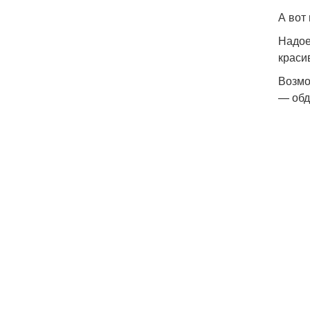
А вот
Надое
краси
Возмо
— обд