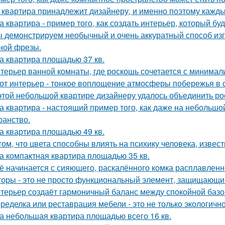
 квартира принадлежит дизайнеру, и именно поэтому кажд
а квартира - пример того, как создать интерьер, который бу
 демонстрируем необычный и очень аккуратный способ изг
ной фрезы.
а квартира площадью 37 кв.
терьер ванной комнаты, где роскошь сочетается с минима
от интерьер - тонкое воплощение атмосферы побережья в 
этой небольшой квартире дизайнеру удалось объединить ро
а квартира - настоящий пример того, как даже на небольш
ранство.
а квартира площадью 49 кв.
том, что цвета способны влиять на психику человека, извест
а компактная квартира площадью 35 кв.
ё начинается с сияющего, раскалённого комка расплавленно
оры - это не просто функциональный элемент, защищающий
терьер создаёт гармоничный баланс между спокойной баз
ределка или реставрация мебели - это не только экологично,
а небольшая квартира площадью всего 16 кв.