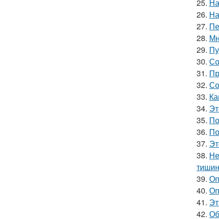
25.
На
26.
На
27.
Пе
28.
Мн
29.
Пу
30.
Со
31.
Пр
32.
Со
33.
Ка
34.
Эт
35.
По
36.
По
37.
Эт
38.
Не
тишин
39.
Оп
40.
Оп
41.
Эт
42.
Об