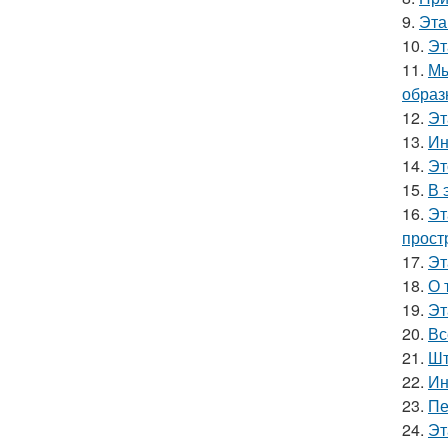
9.
Эта
10.
Эт
11.
Мы
образ
12.
Эт
13.
Ин
14.
Эт
15.
В 
16.
Эт
прост
17.
Эт
18.
О 
19.
Эт
20.
Вс
21.
Шт
22.
Ин
23.
Пе
24.
Эт