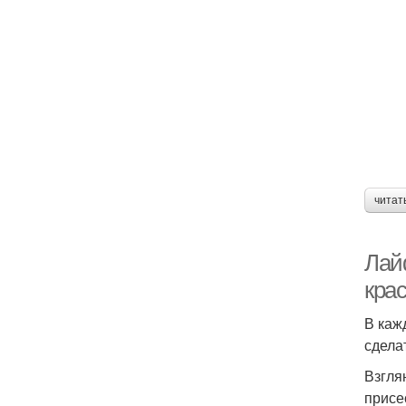
читат
Лай
крас
В каж
сдела
Взгля
присе