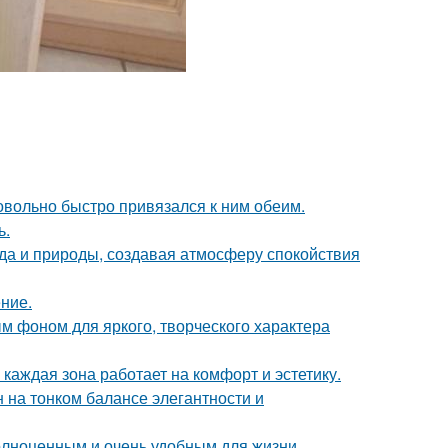
довольно быстро привязался к ним обеим.
ь.
да и природы, создавая атмосферу спокойствия
ние.
ым фоном для яркого, творческого характера
каждая зона работает на комфорт и эстетику.
 на тонком балансе элегантности и
полноценным и очень удобным для жизни.