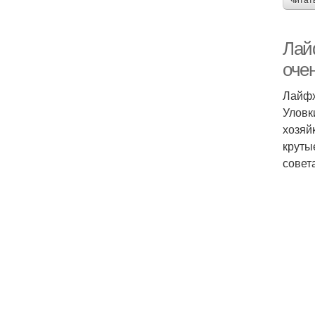
читат
Лай
оче
Лайфх
Уловк
хозяй
круты
совет