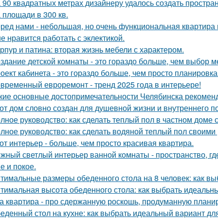
 90 квадратных метрах дизайнеру удалось создать простран
 площади в 300 кв.
ред нами - небольшая, но очень функциональная квартира 
е нравится работать с эклектикой.
рпур и патина: вторая жизнь мебели с характером.
здание детской комнаты - это гораздо больше, чем выбор м
оект кабинета - это гораздо больше, чем просто планировк
временный евроремонт - тренд 2025 года в интерьере!
кие основные достопримечательности Челябинска рекоменд
от дом словно создан для душевной жизни и внутреннего по
лное руководство: как сделать теплый пол в частном доме
лное руководство: как сделать водяной теплый пол своими
от интерьер - больше, чем просто красивая квартира.
жный светлый интерьер ванной комнаты - пространство, где
е и покое.
тимальные размеры обеденного стола на 8 человек: как вы
тимальная высота обеденного стола: как выбрать идеальн
а квартира - про сдержанную роскошь, продуманную планиро
еденный стол на кухне: как выбрать идеальный вариант дл