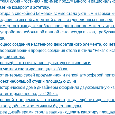
тлая кухня - гостиная - пример продуманного и рациональн
ает на комфорт и эстетику.
ртира в спокойной бежевой гамме стала уютным и гармони
здание стильной акцентной стены из деревянных панелей.
имер того, как даже небольшое пространство может заигра
устройство небольшой ванной - это всегда вызов, требующи
да.
оцесс создания настенного декоративного элемента, сочета
вораживающий процесс создания стола в стиле "Река" с ис
идной смолы.
рельеф - это сочетание скульптуры и живописи.
а уютная квартира площадью 39 кв.
от интерьер своей продуманной и лёгкой атмосферой притя
оект небольшой студии площадью 25 кв.
историческом доме дизайнеры оформили двухкомнатную кв
от интерьер площадью 129 кв.
рновой этап ремонта - это момент, когда ещё не видны кра
лько удобным и эстетичным будет ваш дом.
ред дизайнерами стояла задача - сделать квартиру площадь