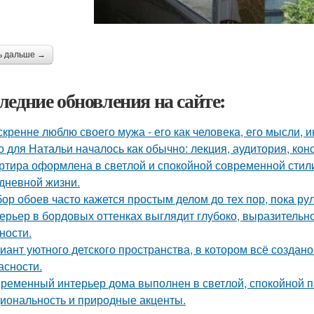
ь дальше →
ледние обновления на сайте:
скренне люблю своего мужа - его как человека, его мысли, 
о для Натальи началось как обычно: лекция, аудитория, кон
ртира оформлена в светлой и спокойной современной стил
дневной жизни.
ор обоев часто кажется простым делом до тех пор, пока ру
ерьер в бордовых оттенках выглядит глубоко, выразительно
ности.
иант уютного детского пространства, в котором всё создан
асности.
ременный интерьер дома выполнен в светлой, спокойной па
иональность и природные акценты.