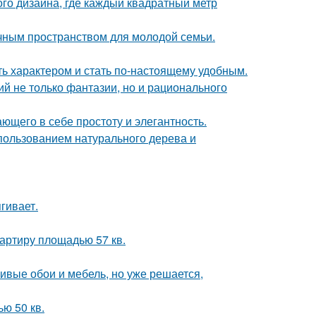
ого дизайна, где каждый квадратный метр
чным пространством для молодой семьи.
ть характером и стать по-настоящему удобным.
й не только фантазии, но и рационального
ющего в себе простоту и элегантность.
пользованием натурального дерева и
гивает.
артиру площадью 57 кв.
сивые обои и мебель, но уже решается,
ю 50 кв.