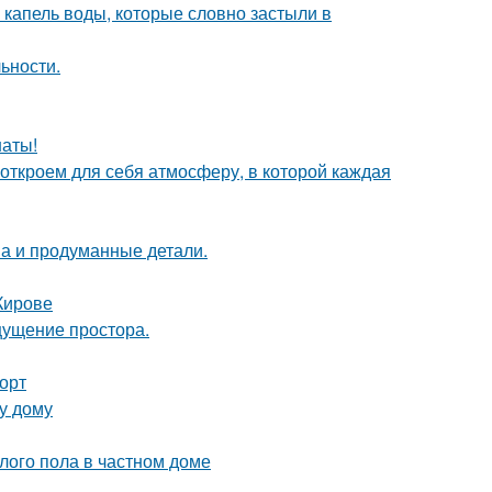
 капель воды, которые словно застыли в
ьности.
наты!
 откроем для себя атмосферу, в которой каждая
она и продуманные детали.
Кирове
ощущение простора.
форт
у дому
лого пола в частном доме