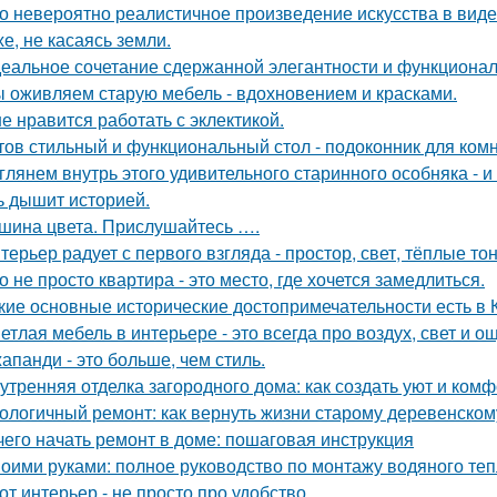
о невероятно реалистичное произведение искусства в виде
хе, не касаясь земли.
еальное сочетание сдержанной элегантности и функционал
 оживляем старую мебель - вдохновением и красками.
е нравится работать с эклектикой.
тов стильный и функциональный стол - подоконник для ком
глянем внутрь этого удивительного старинного особняка - и
ь дышит историей.
шина цвета. Прислушайтесь ….
терьер радует с первого взгляда - простор, свет, тёплые т
о не просто квартира - это место, где хочется замедлиться.
кие основные исторические достопримечательности есть в 
етлая мебель в интерьере - это всегда про воздух, свет и 
апанди - это больше, чем стиль.
утренняя отделка загородного дома: как создать уют и ком
ологичный ремонт: как вернуть жизни старому деревенском
чего начать ремонт в доме: пошаговая инструкция
оими руками: полное руководство по монтажу водяного теп
от интерьер - не просто про удобство.