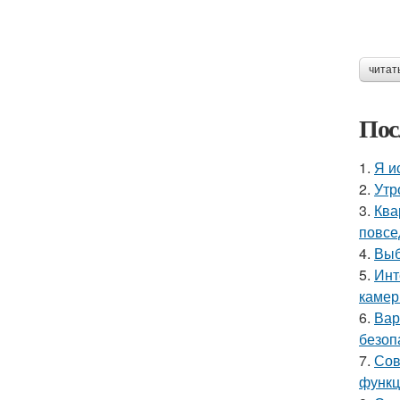
читат
Пос
1.
Я и
2.
Утр
3.
Ква
повсе
4.
Выб
5.
Инт
камер
6.
Вар
безоп
7.
Сов
функц