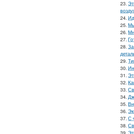
23.
Эт
возду
24.
Ид
25.
Мы
26.
Мн
27.
Го
28.
За
детал
29.
Ти
30.
Ин
31.
Эт
32.
Ка
33.
Св
34.
Дж
35.
Вн
36.
Эк
37.
С 
38.
Св
39.
Эт