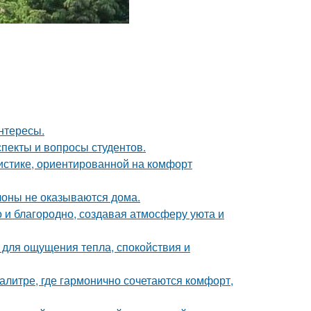
интересы.
спекты и вопросы студентов.
истике, ориентированной на комфорт
лоны не оказываются дома.
 и благородно, создавая атмосферу уюта и
о для ощущения тепла, спокойствия и
литре, где гармонично сочетаются комфорт,