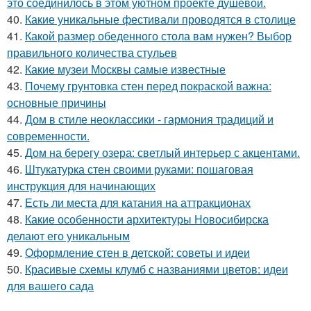
это соединилось в этом уютном проекте душевой.
40.
Какие уникальные фестивали проводятся в столице
41.
Какой размер обеденного стола вам нужен? Выбор
правильного количества стульев
42.
Какие музеи Москвы самые известные
43.
Почему грунтовка стен перед покраской важна:
основные причины
44.
Дом в стиле неоклассики - гармония традиций и
современности.
45.
Дом на берегу озера: светлый интерьер с акцентами.
46.
Штукатурка стен своими руками: пошаговая
инструкция для начинающих
47.
Есть ли места для катания на аттракционах
48.
Какие особенности архитектуры Новосибирска
делают его уникальным
49.
Оформление стен в детской: советы и идеи
50.
Красивые схемы клумб с названиями цветов: идеи
для вашего сада