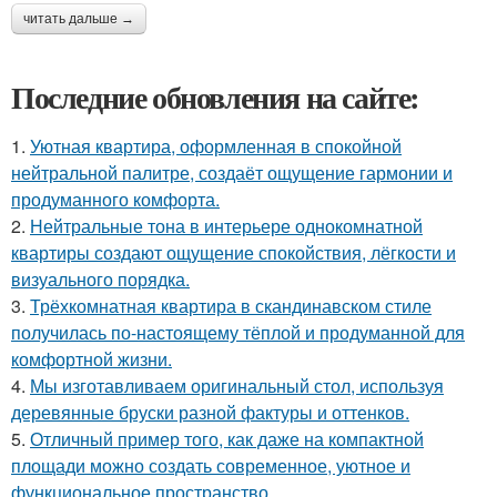
читать дальше →
Последние обновления на сайте:
1.
Уютная квартира, оформленная в спокойной
нейтральной палитре, создаёт ощущение гармонии и
продуманного комфорта.
2.
Нейтральные тона в интерьере однокомнатной
квартиры создают ощущение спокойствия, лёгкости и
визуального порядка.
3.
Трёхкомнатная квартира в скандинавском стиле
получилась по-настоящему тёплой и продуманной для
комфортной жизни.
4.
Мы изготавливаем оригинальный стол, используя
деревянные бруски разной фактуры и оттенков.
5.
Отличный пример того, как даже на компактной
площади можно создать современное, уютное и
функциональное пространство.