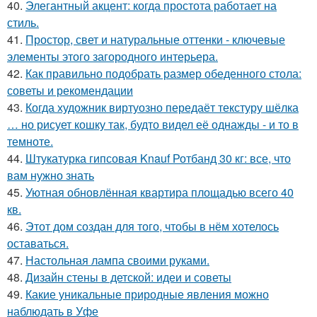
40.
Элегантный акцент: когда простота работает на
стиль.
41.
Простор, свет и натуральные оттенки - ключевые
элементы этого загородного интерьера.
42.
Как правильно подобрать размер обеденного стола:
советы и рекомендации
43.
Когда художник виртуозно передаёт текстуру шёлка
… но рисует кошку так, будто видел её однажды - и то в
темноте.
44.
Штукатурка гипсовая Knauf Ротбанд 30 кг: все, что
вам нужно знать
45.
Уютная обновлённая квартира площадью всего 40
кв.
46.
Этот дом создан для того, чтобы в нём хотелось
оставаться.
47.
Настольная лампа своими руками.
48.
Дизайн стены в детской: идеи и советы
49.
Какие уникальные природные явления можно
наблюдать в Уфе