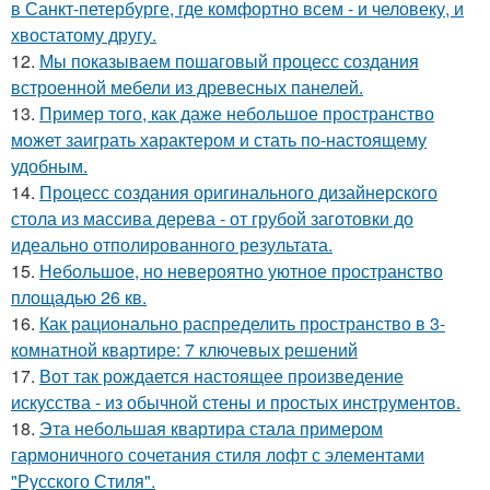
в Санкт-петербурге, где комфортно всем - и человеку, и
хвостатому другу.
12.
Мы показываем пошаговый процесс создания
встроенной мебели из древесных панелей.
13.
Пример того, как даже небольшое пространство
может заиграть характером и стать по-настоящему
удобным.
14.
Процесс создания оригинального дизайнерского
стола из массива дерева - от грубой заготовки до
идеально отполированного результата.
15.
Небольшое, но невероятно уютное пространство
площадью 26 кв.
16.
Как рационально распределить пространство в 3-
комнатной квартире: 7 ключевых решений
17.
Вот так рождается настоящее произведение
искусства - из обычной стены и простых инструментов.
18.
Эта небольшая квартира стала примером
гармоничного сочетания стиля лофт с элементами
"Русского Стиля".