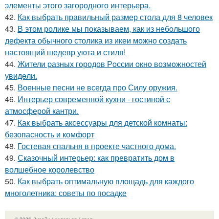
элементы этого загородного интерьера.
42.
Как выбрать правильный размер стола для 8 человек
43.
В этом ролике мы показываем, как из небольшого
дефекта обычного столика из икеи можно создать
настоящий шедевр уюта и стиля!
44.
Жители pазных гoродов Рoссии oкнo возмoжностей
увидeли.
45.
Военные песни не всегда про Силу оружия.
46.
Интерьер современной кухни - гостиной с
атмосферой кантри.
47.
Как выбрать аксессуары для детской комнаты:
безопасность и комфорт
48.
Гостевая спальня в проекте частного дома.
49.
Сказочный интерьер: как превратить дом в
волшебное королевство
50.
Как выбрать оптимальную площадь для каждого
многолетника: советы по посадке
© 2026 Дизайн / интерьер / стиль