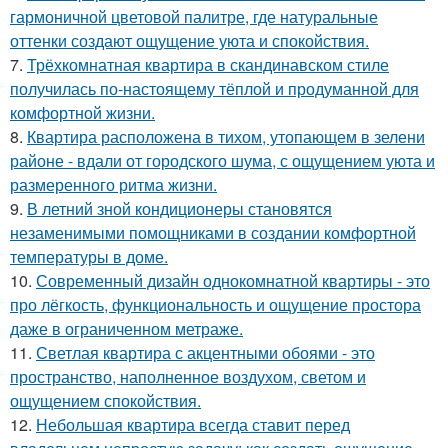
гармоничной цветовой палитре, где натуральные
оттенки создают ощущение уюта и спокойствия.
7.
Трёхкомнатная квартира в скандинавском стиле
получилась по-настоящему тёплой и продуманной для
комфортной жизни.
8.
Квартира расположена в тихом, утопающем в зелени
районе - вдали от городского шума, с ощущением уюта и
размеренного ритма жизни.
9.
В летний зной кондиционеры становятся
незаменимыми помощниками в создании комфортной
температуры в доме.
10.
Современный дизайн однокомнатной квартиры - это
про лёгкость, функциональность и ощущение простора
даже в ограниченном метраже.
11.
Светлая квартира с акцентными обоями - это
пространство, наполненное воздухом, светом и
ощущением спокойствия.
12.
Небольшая квартира всегда ставит перед