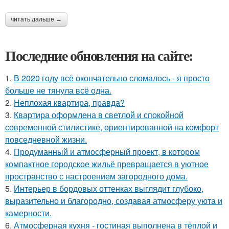
читать дальше →
Последние обновления на сайте:
1.
В 2020 году всё окончательно сломалось - я просто
больше не тянула всё одна.
2.
Неплохая квартира, правда?
3.
Квартира оформлена в светлой и спокойной
современной стилистике, ориентированной на комфорт
повседневной жизни.
4.
Продуманный и атмосферный проект, в котором
компактное городское жильё превращается в уютное
пространство с настроением загородного дома.
5.
Интерьер в бордовых оттенках выглядит глубоко,
выразительно и благородно, создавая атмосферу уюта и
камерности.
6.
Атмосферная кухня - гостиная выполнена в тёплой и