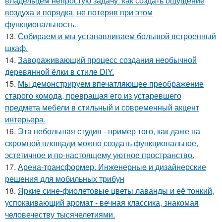
владельцем непростую задачу: как создать ощущение
воздуха и порядка, не потеряв при этом
функциональность.
13.
Собираем и мы устанавливаем большой встроенный
шкаф.
14.
Завораживающий процесс создания необычной
деревянной ёлки в стиле DIY.
15.
Мы демонстрируем впечатляющее преображение
старого комода, превращая его из устаревшего
предмета мебели в стильный и современный акцент
интерьера.
16.
Эта небольшая студия - пример того, как даже на
скромной площади можно создать функциональное,
эстетичное и по-настоящему уютное пространство.
17.
Арена-трансформер. Инженерные и дизайнерские
решения для мобильных трибун
18.
Яркие сине-фиолетовые цветы лаванды и её тонкий,
успокаивающий аромат - вечная классика, знакомая
человечеству тысячелетиями.