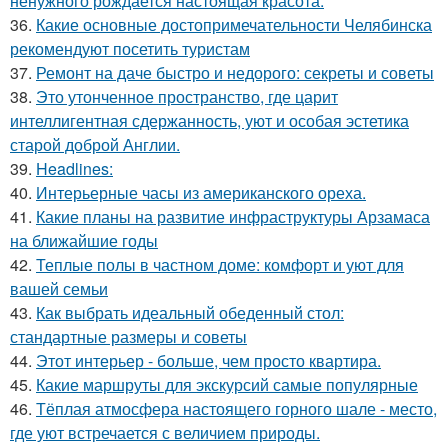
ненужного рождается настоящая красота.
36.
Какие основные достопримечательности Челябинска
рекомендуют посетить туристам
37.
Ремонт на даче быстро и недорого: секреты и советы
38.
Это утонченное пространство, где царит
интеллигентная сдержанность, уют и особая эстетика
старой доброй Англии.
39.
Headlines:
40.
Интерьерные часы из американского ореха.
41.
Какие планы на развитие инфраструктуры Арзамаса
на ближайшие годы
42.
Теплые полы в частном доме: комфорт и уют для
вашей семьи
43.
Как выбрать идеальный обеденный стол:
стандартные размеры и советы
44.
Этот интерьер - больше, чем просто квартира.
45.
Какие маршруты для экскурсий самые популярные
46.
Тёплая атмосфера настоящего горного шале - место,
где уют встречается с величием природы.