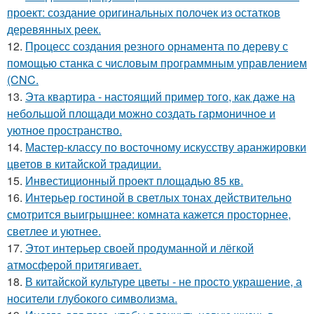
проект: создание оригинальных полочек из остатков
деревянных реек.
12.
Процесс создания резного орнамента по дереву с
помощью станка с числовым программным управлением
(CNC.
13.
Эта квартира - настоящий пример того, как даже на
небольшой площади можно создать гармоничное и
уютное пространство.
14.
Мастер-классу по восточному искусству аранжировки
цветов в китайской традиции.
15.
Инвестиционный проект площадью 85 кв.
16.
Интерьер гостиной в светлых тонах действительно
смотрится выигрышнее: комната кажется просторнее,
светлее и уютнее.
17.
Этот интерьер своей продуманной и лёгкой
атмосферой притягивает.
18.
В китайской культуре цветы - не просто украшение, а
носители глубокого символизма.