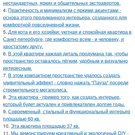
нестандартных, ярких и общительных экстравертов.
4.
Практичность и минимализм с яркими акцентами -
основа этого продуманного интерьера, созданного для
комфортной повседневной жизни.
5.
Для кота и его хозяйки: уютная и спокойная квартира в
Санкт-петербурге, где комфортно всем - и человеку, и
хвостатому другу.
6.
В этой квартире каждая деталь продумана так, чтобы
пространство оставалось лёгким, удобным и визуально
интересным.
7.
В этом компактном пространстве удалось создать
удивительный эффект - словно нажать "Пауза" посреди
стремительного мегаполиса.
8.
Эта квартира - пример того, как создать интерьер,
который будет актуален и привлекателен долгие годы.
9.
Современный, стильный и функциональный интерьер
площадью 60 кв.
10.
Эта квартира площадью 37 кв.
11.
Мы демонстрируем креативный и экологичный DIY -