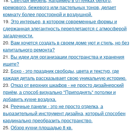
18.
Светлая мебель, например в оттенках белого,
кремового, бежевого или пастельных тонов, делает
комнату более просторной и воздушной.
19.
Это интерьер, в котором современные формы и
сдержанная элегантность переплетаются с атмосферой
загадочности.
20.
Вам хочется создать в своем доме уют и стиль, но без
капитального ремонта?
21.
Вы идеи для организации пространства и хранения
ищете?
22.
Бохо - это праздник свободы, цвета и текстур, где
каждая деталь рассказывает свою уникальную историю.
23.
Отказ от верхних шкафов - не просто дизайнерский
приём, а способ визуально "Приподнять" потолки и
добавить кухне воздуха.
24.
Реечные панели - это не просто отделка, а
выразительный инструмент дизайна, который способен
кардинально преобразить пространство.
25.
Обзор кухни площадью 8 кв.