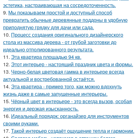
эстетика, настраивающая на сосредоточенность.
9.
Мы показываем простой и доступный способ
превратить обычные деревянные поддоны в удобную
приподнятую грядку для дачи или сада.
10.
Процесс создания оригинального дизайнерского
стола из массива дерева - от грубой заготовки до
идеально отполированного результата.
11.
Эта квартира площадью 94 кв.
12.
Этот интерьер - настоящий праздник цвета и формы.
13.
Черно-белая цветовая гамма в интерьере всегда
актуальной и востребованной остаётся.
14.
Эта квартира - пример того, как можно вдохнуть
жизнь даже в самые запущенные интерьеры.
15.
Чёрный цвет в интерьере - это всегда вызов, особая
энергия и дерзкая изысканность.
16.
Идеальный порядок: органайзер для инструментов
своими руками.
17.
Такой интерьер создаёт ощущение тепла и гармонии.