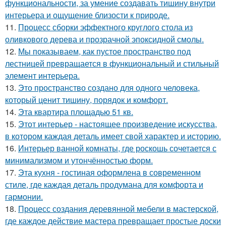
функциональности, за умение создавать тишину внутри
интерьера и ощущение близости к природе.
11.
Процесс сборки эффектного круглого стола из
оливкового дерева и прозрачной эпоксидной смолы.
12.
Мы показываем, как пустое пространство под
лестницей превращается в функциональный и стильный
элемент интерьера.
13.
Это пространство создано для одного человека,
который ценит тишину, порядок и комфорт.
14.
Эта квартира площадью 51 кв.
15.
Этот интерьер - настоящее произведение искусства,
в котором каждая деталь имеет свой характер и историю.
16.
Интерьер ванной комнаты, где роскошь сочетается с
минимализмом и утончённостью форм.
17.
Эта кухня - гостиная оформлена в современном
стиле, где каждая деталь продумана для комфорта и
гармонии.
18.
Процесс создания деревянной мебели в мастерской,
где каждое действие мастера превращает простые доски