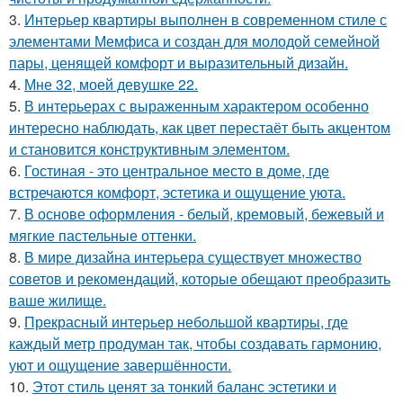
3.
Интерьер квартиры выполнен в современном стиле с
элементами Мемфиса и создан для молодой семейной
пары, ценящей комфорт и выразительный дизайн.
4.
Мне 32, моей девушке 22.
5.
В интерьерах с выраженным характером особенно
интересно наблюдать, как цвет перестаёт быть акцентом
и становится конструктивным элементом.
6.
Гостиная - это центральное место в доме, где
встречаются комфорт, эстетика и ощущение уюта.
7.
В основе оформления - белый, кремовый, бежевый и
мягкие пастельные оттенки.
8.
В мире дизайна интерьера существует множество
советов и рекомендаций, которые обещают преобразить
ваше жилище.
9.
Прекрасный интерьер небольшой квартиры, где
каждый метр продуман так, чтобы создавать гармонию,
уют и ощущение завершённости.
10.
Этот стиль ценят за тонкий баланс эстетики и