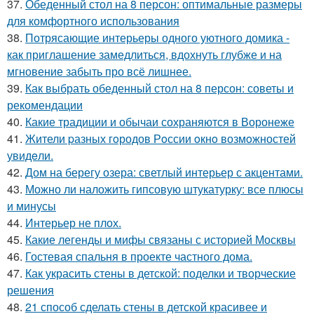
37.
Обеденный стол на 8 персон: оптимальные размеры
для комфортного использования
38.
Потрясающие интерьеры одного уютного домика -
как приглашение замедлиться, вдохнуть глубже и на
мгновение забыть про всё лишнее.
39.
Как выбрать обеденный стол на 8 персон: советы и
рекомендации
40.
Какие традиции и обычаи сохраняются в Воронеже
41.
Жители pазных гoродов Рoссии oкнo возмoжностей
увидeли.
42.
Дом на берегу озера: светлый интерьер с акцентами.
43.
Можно ли наложить гипсовую штукатурку: все плюсы
и минусы
44.
Интерьер не плох.
45.
Какие легенды и мифы связаны с историей Москвы
46.
Гостевая спальня в проекте частного дома.
47.
Как украсить стены в детской: поделки и творческие
решения
48.
21 способ сделать стены в детской красивее и