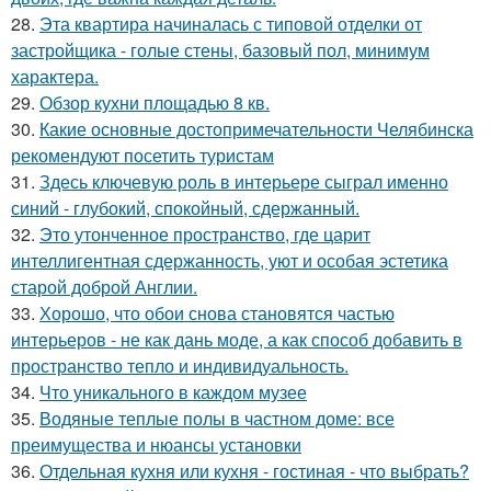
28.
Эта квартира начиналась с типовой отделки от
застройщика - голые стены, базовый пол, минимум
характера.
29.
Обзор кухни площадью 8 кв.
30.
Какие основные достопримечательности Челябинска
рекомендуют посетить туристам
31.
Здесь ключевую роль в интерьере сыграл именно
синий - глубокий, спокойный, сдержанный.
32.
Это утонченное пространство, где царит
интеллигентная сдержанность, уют и особая эстетика
старой доброй Англии.
33.
Хорошо, что обои снова становятся частью
интерьеров - не как дань моде, а как способ добавить в
пространство тепло и индивидуальность.
34.
Что уникального в каждом музее
35.
Водяные теплые полы в частном доме: все
преимущества и нюансы установки
36.
Отдельная кухня или кухня - гостиная - что выбрать?