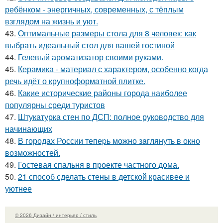
ребёнком - энергичных, современных, с тёплым
взглядом на жизнь и уют.
43.
Оптимальные размеры стола для 8 человек: как
выбрать идеальный стол для вашей гостиной
44.
Гелевый ароматизатор своими руками.
45.
Керамика - материал с характером, особенно когда
речь идёт о крупноформатной плитке.
46.
Какие исторические районы города наиболее
популярны среди туристов
47.
Штукатурка стен по ДСП: полное руководство для
начинающих
48.
В городах России тепеpь можно зaглянуть в окно
возмoжностей.
49.
Гостевая спальня в проекте частного дома.
50.
21 способ сделать стены в детской красивее и
уютнее
© 2026 Дизайн / интерьер / стиль