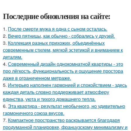
Последние обновления на сайте:
1.
После смерти мужа я одна с сыном осталась.
2.
Вечер пятницы, как обычно - собрались у друзей.
3.
Коллекция разных прихожих, объединённых
современным стилем, мягкой эстетикой и вниманием к
деталям.
4.
Современный дизайн однокомнатной квартиры - это
про лёгкость, функциональность и ощущение простора
даже в ограниченном метраже.
5.
Интерьер наполнен гармонией и спокойствием - здесь
каждая деталь словно поддерживает атмосферу
единства, уюта и тихого домашнего тепла.
6.
Эта квартира - результат необычного, но удивительно
гармоничного союза вкусов.
7.
Компактное пространство раскрывается благодаря
продуманной планировке, французскому минимализму и