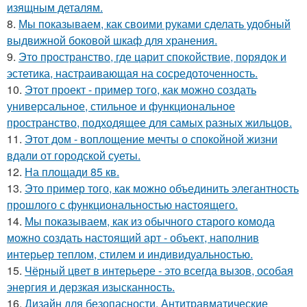
изящным деталям.
8.
Мы показываем, как своими руками сделать удобный
выдвижной боковой шкаф для хранения.
9.
Это пространство, где царит спокойствие, порядок и
эстетика, настраивающая на сосредоточенность.
10.
Этот проект - пример того, как можно создать
универсальное, стильное и функциональное
пространство, подходящее для самых разных жильцов.
11.
Этот дом - воплощение мечты о спокойной жизни
вдали от городской суеты.
12.
На площади 85 кв.
13.
Это пример того, как можно объединить элегантность
прошлого с функциональностью настоящего.
14.
Мы показываем, как из обычного старого комода
можно создать настоящий арт - объект, наполнив
интерьер теплом, стилем и индивидуальностью.
15.
Чёрный цвет в интерьере - это всегда вызов, особая
энергия и дерзкая изысканность.
16.
Дизайн для безопасности. Антитравматические