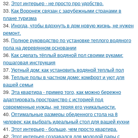
32.
Этот интерьер - не просто про удобство.
33.
Как Воронеж связан с зарубежными странами в
плане туризма
34.
Иногда, чтобы вдохнуть в дом новую жизнь, не нужен
ремонт.
35.
Полное руководство по установке теплого водяного
пола на деревянном основании
36.
Как сделать тёплый водяной пол своими руками:
пошаговая инструкция
37.
Уютный дом: как установить водяной теплый пол
38.
Теплые полы в частном доме: комфорт и уют для
вашей семьи
39.
Эта квартира - пример того, как можно бережно
адаптировать пространство с историей под
современные нужды, не теряя его уникальности.
40.
Оптимальные размеры обеденного стола на 8
человек: как выбрать идеальный стол для вашей кухни
41.
Этот интерьер - больше, чем просто квартира.
42.
Этот интерьер создавался для молодой пары с