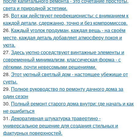
после капитального ремонта - это сочетание простоты,
света и природной эстетики.
25.
Вот как действуют перфекционисты: с вниманием к
каждой детали, сдержанно, точно и без компромиссов.
26.
Каждый уголок продуман, каждая вещь - на своём
месте, каждая деталь добавляет атмосферу покоя и
уюта.
27.
Здесь уютно соседствуют винтажные элементы и
современный минимализм, классическая форма - с
лёгкими, почти невесомыми решениями.
28.
Этот уютный светлый дом - настоящее убежище от
суеты.
29.
Полное руководство по ремонту дачного дома за
один сезон
30.
Полный ремонт старого дома внутри: где начать и как
не ошибиться
31.
Декоративная штукатурка травертино -
универсальное решение для создания стильных и
фактурных поверхностей.