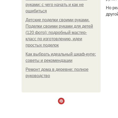
руками: с чего начать и как не
Но ре
ошибиться
друго
Детские поделки своими руками.
Поделки своими руками для детей
(120 фото): подробный мастер-
класс по изготовлению, идеи
простых поделок
Как выбрать идеальный шкаф-купе:
советы и рекомендации
Ремонт дома в деревне: полное
руководство