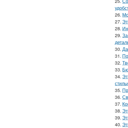
25.
Со
удобс
26.
Мо
27.
Эт
28.
Ин
29.
За
детал
30.
Да
31.
По
32.
Тв
33.
Бю
34.
Эт
стильн
35.
Пр
36.
Св
37.
Ко
38.
Эт
39.
Эт
40.
Эт