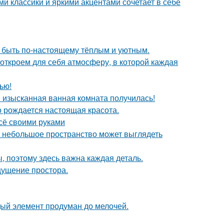
 классики и яркими акцентами сочетает в себе
т быть по-настоящему тёплым и уютным.
 откроем для себя атмосферу, в которой каждая
ью!
я изысканная ванная комната получилась!
го рождается настоящая красота.
всё своими руками
же небольшое пространство может выглядеть
ы, поэтому здесь важна каждая деталь.
ощущение простора.
дый элемент продуман до мелочей.