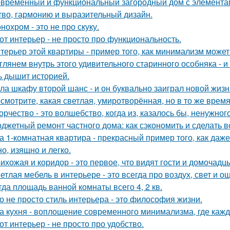
временный и функциональный загородный дом с элементами
тво, гармонию и выразительный дизайн.
нохром - это не про скуку.
от интерьер - не просто про функциональность.
терьер этой квартиры - пример того, как минимализм може
глянем внутрь этого удивительного старинного особняка - и
ь дышит историей.
ла шкафу второй шанс - и он буквально заиграл новой жизн
смотрите, какая светлая, умиротворённая, но в то же врем
орчество - это волшебство, когда из, казалось бы, ненужно
джетный ремонт частного дома: как сэкономить и сделать 
а 1-комнатная квартира - прекрасный пример того, как да
о, изящно и легко.
ихожая и коридор - это первое, что видят гости и домочадц
етлая мебель в интерьере - это всегда про воздух, свет и 
гда площадь ванной комнаты всего 4, 2 кв.
о не просто стиль интерьера - это философия жизни.
а кухня - воплощение современного минимализма, где каж
от интерьер - не просто про удобство.