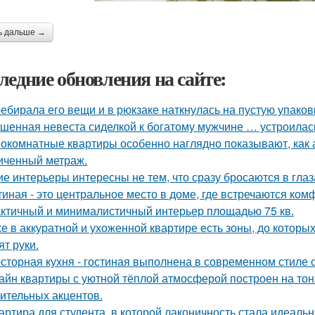
ь дальше →
ледние обновления на сайте:
ебирала его вещи и в рюкзаке наткнулась на пустую упаковку
шенная невеста сиделкой к богатому мужчине … устроилас
окомнатные квартиры особенно наглядно показывают, как 
иченный метраж.
ие интерьеры интересны не тем, что сразу бросаются в глаза
тиная - это центральное место в доме, где встречаются ком
ктичный и минималистичный интерьер площадью 75 кв.
е в аккуратной и ухоженной квартире есть зоны, до которых
ят руки.
сторная кухня - гостиная выполнена в современном стиле с
айн квартиры с уютной тёплой атмосферой построен на тон
ительных акцентов.
артира для студента, в которой лаконичность стала идеаль