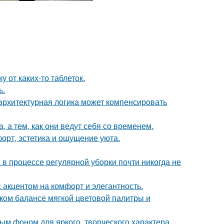
 от каких-то таблеток.
ь.
архитектурная логика может компенсировать
, а тем, как они ведут себя со временем.
форт, эстетика и ощущение уюта.
 в процессе регулярной уборки почти никогда не
 акцентом на комфорт и элегантность.
ком балансе мягкой цветовой палитры и
ным фоном для яркого, творческого характера