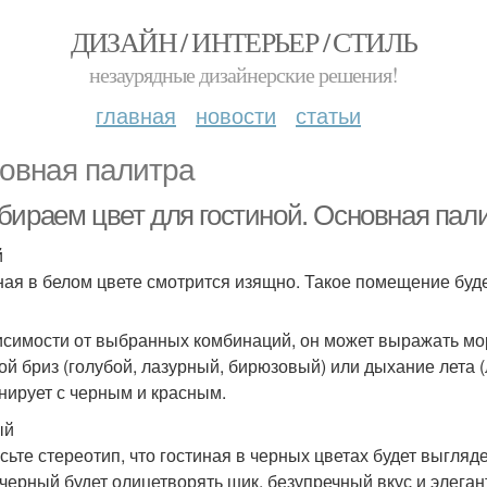
ДИЗАЙН / ИНТЕРЬЕР / СТИЛЬ
незаурядные дизайнерские решения!
главная
новости
статьи
овная палитра
бираем цвет для гостиной. Основная пал
й
ная в белом цвете смотрится изящно. Такое помещение буде
исимости от выбранных комбинаций, он может выражать мор
ой бриз (голубой, лазурный, бирюзовый) или дыхание лета 
нирует с черным и красным.
ый
сьте стереотип, что гостиная в черных цветах будет выгляд
 черный будет олицетворять шик, безупречный вкус и элеган