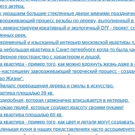
его актёра.
 украшаем большие стеклянные двери зимними праздничн
вораживающий процесс резьбы по дереву, выполненный в
 демонстрируем креативный и экологичный DIY - проект: с
янных реек.
временный и изысканный интерьер московской квартиры п
а небольшая квартира в Санкт-петербурге когда-то была ча
ферное пространство с характером и душой.
а квартира - пример того, как можно вдохнуть жизнь даже 
-настоящему завораживающий творческий процесс - созда
во Жизни".
ймлапс превращения дерева и смолы в искусство.
артира площадью 39 кв.
рдеробная, которая гармонично вписывается в интерьер.
ожаю людей, которые создают красоту своими руками!
а квартира площадью 60 кв.
а квартира - пример того, как цвет и детали могут создав
ленькая кухня в наших представлениях часто ассоциируется