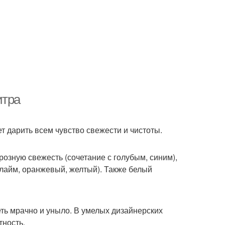
итра
т дарить всем чувство свежести и чистоты.
озную свежесть (сочетание с голубым, синим),
(лайм, оранжевый, желтый). Также белый
еть мрачно и уныло. В умелых дизайнерских
тность.