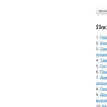
читат
Пос
1.
Пер
2.
Бро
3.
Одн
огран
4.
Так
5.
Гос
6.
Пра
7.
Даж
доход
8.
Про
9.
Диз
выраз
10.
Кв