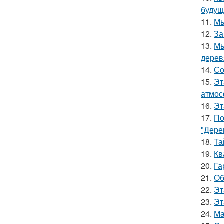
будущ
11.
Мы
12.
За
13.
Мы
дерев
14.
Со
15.
Эт
атмос
16.
Эт
17.
По
"Дере
18.
Та
19.
Кв
20.
Га
21.
Об
22.
Эт
23.
Эт
24.
Ма