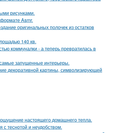
ыми рисунками.
 формате Asmr.
оздание оригинальных полочек из остатков
лощадью 140 кв.
стью коммуналки - а теперь превратилась в
в самые запущенные интерьеры.
ние декоративной картины, символизирующей
ать ощущение настоящего домашнего тепла.
 с теснотой и неудобством.