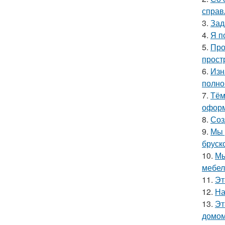
справ
3.
Зад
4.
Я п
5.
Про
прост
6.
Изн
полно
7.
Тём
оформ
8.
Соз
9.
Мы 
бруск
10.
Мы
мебел
11.
Эт
12.
На
13.
Эт
домом