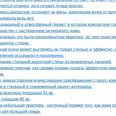
ляется отлично, да и готовит лучше многих.
аюсь вопросом: осознают ли жёны, вернувшие мужа от друго
онимала ведь всё.
думанный и атмосферный проект, в котором компактное го
ранство с настроением загородного дома.
ачально это была однокомнатная квартира, но пространств
ценную студию.
ная кухня может выглядеть не только стильно и эффектно, н
лению осознанно и продуманно.
дание стильной акцентной стены из деревянных панелей.
демонстрируем, как своими руками создать эффектную ро
ов.
 демонстрируем впечатляющее преображение старого комо
и в стильный и современный акцент интерьера.
а квартира площадью 53 кв.
 площади 85 кв.
а небольшая квартира - наглядный пример того, как даже 
 для большой семьи.