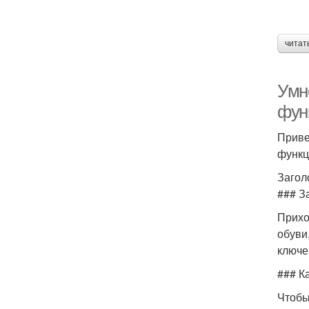
читат
Умн
фун
Приве
функц
Загол
### З
Прихо
обуви
ключе
### К
Чтобы