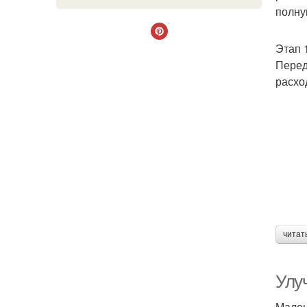
полну
Этап 
Перед
расхо
читат
Улу
Мален