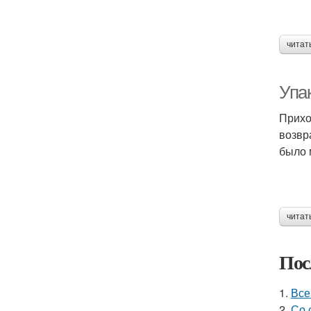
читат
Упа
Прихо
возвр
было 
читат
Пос
1.
Все
2.
Со 