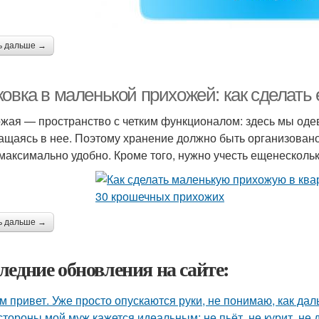
ь дальше →
ковка в маленькой прихожей: как сделать
жая — пространство с четким функционалом: здесь мы одев
ащаясь в нее. Поэтому хранение должно быть организовано
максимально удобно. Кроме того, нужно учесть ещенесколь
ь дальше →
ледние обновления на сайте:
м привет. Уже просто опускаются руки, не понимаю, как дал
стороны мой муж кажется идеальным: не пьёт, не курит, не 