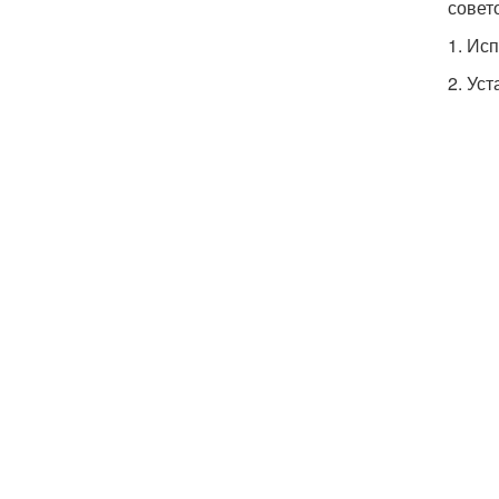
совето
1. Ис
2. Ус