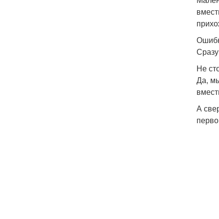
вмест
прихо
Ошибк
Сразу
Не ст
Да, м
вмест
А све
перво