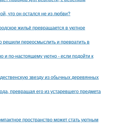
й, что он остался не из любви?
родское жильё превращается в уютное
о решили переосмыслить и превратить в
о и по-настоящему уютно - если подойти к
ждественскую звезду из обычных деревянных
да, превращая его из устаревшего предмета
компактное пространство может стать уютным