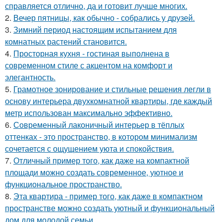
справляется отлично, да и готовит лучше многих.
2.
Вечер пятницы, как обычно - собрались у друзей.
3.
Зимний период настоящим испытанием для
комнатных растений становится.
4.
Просторная кухня - гостиная выполнена в
современном стиле с акцентом на комфорт и
элегантность.
5.
Грамотное зонирование и стильные решения легли в
основу интерьера двухкомнатной квартиры, где каждый
метр использован максимально эффективно.
6.
Современный лаконичный интерьер в тёплых
оттенках - это пространство, в котором минимализм
сочетается с ощущением уюта и спокойствия.
7.
Отличный пример того, как даже на компактной
площади можно создать современное, уютное и
функциональное пространство.
8.
Эта квартира - пример того, как даже в компактном
пространстве можно создать уютный и функциональный
дом для молодой семьи.