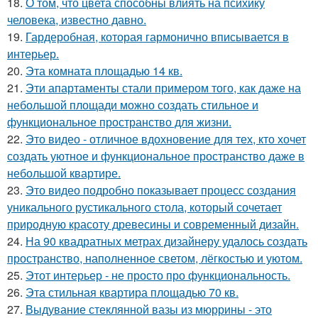
18.
О том, что цвета способны влиять на психику
человека, известно давно.
19.
Гардеробная, которая гармонично вписывается в
интерьер.
20.
Эта комната площадью 14 кв.
21.
Эти апартаменты стали примером того, как даже на
небольшой площади можно создать стильное и
функциональное пространство для жизни.
22.
Это видео - отличное вдохновение для тех, кто хочет
создать уютное и функциональное пространство даже в
небольшой квартире.
23.
Это видео подробно показывает процесс создания
уникального рустикального стола, который сочетает
природную красоту древесины и современный дизайн.
24.
На 90 квадратных метрах дизайнеру удалось создать
пространство, наполненное светом, лёгкостью и уютом.
25.
Этот интерьер - не просто про функциональность.
26.
Эта стильная квартира площадью 70 кв.
27.
Выдувание стеклянной вазы из мюррины - это