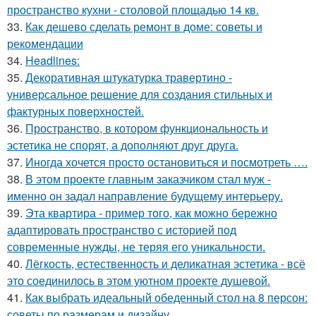
пространство кухни - столовой площадью 14 кв.
33.
Как дешево сделать ремонт в доме: советы и
рекомендации
34.
Headlines:
35.
Декоративная штукатурка травертино -
универсальное решение для создания стильных и
фактурных поверхностей.
36.
Пространство, в котором функциональность и
эстетика не спорят, а дополняют друг друга.
37.
Иногда хочется просто остановиться и посмотреть ….
38.
В этом проекте главным заказчиком стал муж -
именно он задал направление будущему интерьеру.
39.
Эта квартира - пример того, как можно бережно
адаптировать пространство с историей под
современные нужды, не теряя его уникальности.
40.
Лёгкость, естественность и деликатная эстетика - всё
это соединилось в этом уютном проекте душевой.
41.
Как выбрать идеальный обеденный стол на 8 персон:
советы по размерам и дизайну