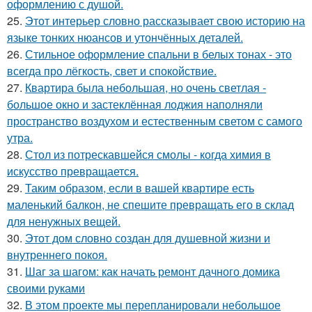
оформлению с душой.
25.
Этот интерьер словно рассказывает свою историю на
языке тонких нюансов и утончённых деталей.
26.
Стильное оформление спальни в белых тонах - это
всегда про лёгкость, свет и спокойствие.
27.
Квартира была небольшая, но очень светлая -
большое окно и застеклённая лоджия наполняли
пространство воздухом и естественным светом с самого
утра.
28.
Стол из потрескавшейся смолы - когда химия в
искусство превращается.
29.
Таким образом, если в вашей квартире есть
маленький балкон, не спешите превращать его в склад
для ненужных вещей.
30.
Этот дом словно создан для душевной жизни и
внутреннего покоя.
31.
Шаг за шагом: как начать ремонт дачного домика
своими руками
32.
В этом проекте мы перепланировали небольшое