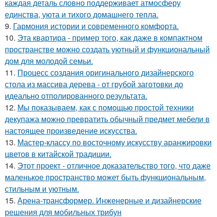
каждая деталь словно поддерживает атмосферу
единства, уюта и тихого домашнего тепла.
9.
Гармония истории и современного комфорта.
10.
Эта квартира - пример того, как даже в компактном
пространстве можно создать уютный и функциональный
дом для молодой семьи.
11.
Процесс создания оригинального дизайнерского
стола из массива дерева - от грубой заготовки до
идеально отполированного результата.
12.
Мы показываем, как с помощью простой техники
декупажа можно превратить обычный предмет мебели в
настоящее произведение искусства.
13.
Мастер-классу по восточному искусству аранжировки
цветов в китайской традиции.
14.
Этот проект - отличное доказательство того, что даже
маленькое пространство может быть функциональным,
стильным и уютным.
15.
Арена-трансформер. Инженерные и дизайнерские
решения для мобильных трибун