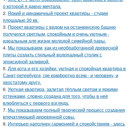
о которой я давно мечтала.
2.
Яркий и динамичный проект квартиры - студии
площадью 30 кв.
3.
Проект квартиры с видом на останкинскую башню
получился светлым, спокойным и очень уютным -
идеальным для жизни молодой семейной пары.
4.
Мы показываем, как из необработанной древесной
плиты создать стильный водопадный столик с
эпоксидной заливкой.
5.
Для кота и его хозяйки: уютная и спокойная квартира в
Санкт-петербурге, где комфортно всем - и человеку, и
хвостатому другу.
6.
Уютная квартира, залитая тёплым светом и яркими
оттенками, словно создана для того, чтобы в неё
влюбляться с первого взгляда.
7.
Мы показываем полный творческий процесс создания
впечатляющей деревянной совы.
8.
Интерьер наполнен гармонией и спокойствием - здесь