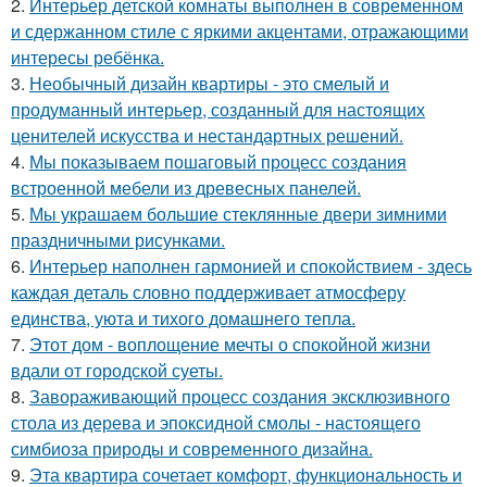
2.
Интерьер детской комнаты выполнен в современном
и сдержанном стиле с яркими акцентами, отражающими
интересы ребёнка.
3.
Необычный дизайн квартиры - это смелый и
продуманный интерьер, созданный для настоящих
ценителей искусства и нестандартных решений.
4.
Мы показываем пошаговый процесс создания
встроенной мебели из древесных панелей.
5.
Мы украшаем большие стеклянные двери зимними
праздничными рисунками.
6.
Интерьер наполнен гармонией и спокойствием - здесь
каждая деталь словно поддерживает атмосферу
единства, уюта и тихого домашнего тепла.
7.
Этот дом - воплощение мечты о спокойной жизни
вдали от городской суеты.
8.
Завораживающий процесс создания эксклюзивного
стола из дерева и эпоксидной смолы - настоящего
симбиоза природы и современного дизайна.
9.
Эта квартира сочетает комфорт, функциональность и