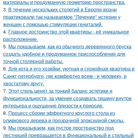
материалы и продуманную геометрию пространства.
3.
В течение нескольких столетий в Европе врачи
практиковали так называемое "Лечение" истерии у
женщин с помощью стимуляции гениталий.
4.
Главное достоинство этой квартиры - её уникальное
расположение.
5.
Мы показываем, как из обычного деревянного бруска
создать удобное и продуманное приспособление для
точной столярной работы.
6.
Для кота и его хозяйки: уютная и спокойная квартира в
Санкт-петербурге, где комфортно всем - и человеку, и
хвостатому другу.
7.
Этот стиль ценят за тонкий баланс эстетики и
функциональности, за умение создавать тишину внутри
интерьера и ощущение близости к природе.
8.
Процесс сборки эффектного круглого стола из
оливкового дерева и прозрачной эпоксидной смолы.
9.
Мы показываем, как пустое пространство под
лестницей превращается в функциональный и стильный