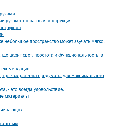
 руками
ими руками: пошаговая инструкция
нструкция
ии
же небольшое пространство может звучать мягко,
где царит свет, простота и функциональность, а
 рекомендации
й, где каждая зона продумана для максимального
а, - это всегда удовольствие.
ные материалы
начинающих
икальным