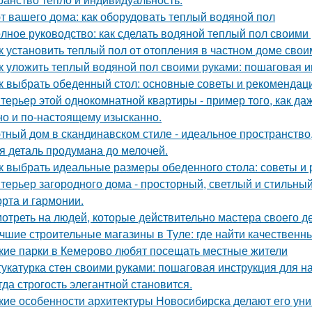
т вашего дома: как оборудовать теплый водяной пол
лное руководство: как сделать водяной теплый пол своими
к установить теплый пол от отопления в частном доме сво
к уложить теплый водяной пол своими руками: пошаговая и
к выбрать обеденный стол: основные советы и рекомендац
терьер этой однокомнатной квартиры - пример того, как да
но и по-настоящему изысканно.
тный дом в скандинавском стиле - идеальное пространство, 
я деталь продумана до мелочей.
к выбрать идеальные размеры обеденного стола: советы и
терьер загородного дома - просторный, светлый и стильны
рта и гармонии.
отреть на людей, которые действительно мастера своего дел
чшие строительные магазины в Туле: где найти качествен
кие парки в Кемерово любят посещать местные жители
укатурка стен своими руками: пошаговая инструкция для 
гда строгость элегантной становится.
кие особенности архитектуры Новосибирска делают его ун