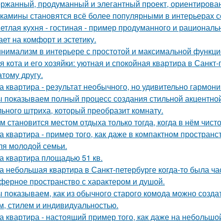
ржанный, продуманный и элегантный проект, ориентирова
камины становятся всё более популярными в интерьерах с
етлая кухня - гостиная - пример продуманного и рациональ
ает на комфорт и эстетику.
нимализм в интерьере с простотой и максимальной функци
я кота и его хозяйки: уютная и спокойная квартира в Санкт-
атому другу.
а квартира - результат необычного, но удивительно гармони
 показываем полный процесс создания стильной акцентной 
ьного штриха, который преобразит комнату.
м становится местом отдыха только тогда, когда в нём чисто
а квартира - пример того, как даже в компактном простра
ля молодой семьи.
а квартира площадью 51 кв.
а небольшая квартира в Санкт-петербурге когда-то была ча
ферное пространство с характером и душой.
 показываем, как из обычного старого комода можно создат
м, стилем и индивидуальностью.
а квартира - настоящий пример того, как даже на небольш