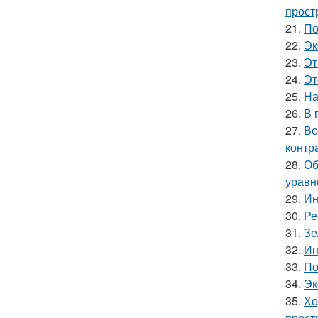
прост
21.
По
22.
Эк
23.
Эт
24.
Эт
25.
На
26.
В 
27.
Вс
контр
28.
Об
уравн
29.
Ин
30.
Ре
31.
Зе
32.
Ин
33.
По
34.
Эк
35.
Хо
прост