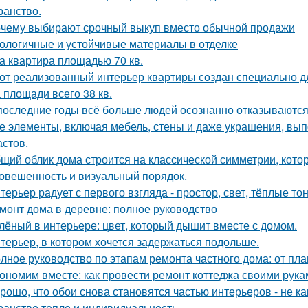
ранство.
чему выбирают срочный выкуп вместо обычной продажи
ологичные и устойчивые материалы в отделке
а квартира площадью 70 кв.
от реализованный интерьер квартиры создан специально д
 площади всего 38 кв.
последние годы всё больше людей осознанно отказываются 
е элементы, включая мебель, стены и даже украшения, вып
астов.
щий облик дома строится на классической симметрии, кото
овешенность и визуальный порядок.
терьер радует с первого взгляда - простор, свет, тёплые т
монт дома в деревне: полное руководство
лёный в интерьере: цвет, который дышит вместе с домом.
терьер, в котором хочется задержаться подольше.
лное руководство по этапам ремонта частного дома: от пл
ономим вместе: как провести ремонт коттеджа своими рука
рошо, что обои снова становятся частью интерьеров - не как
ранство тепло и индивидуальность.