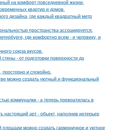
нный на комфорт повседневной жизни.
овременных квартир и домов.
ного дизайна, где каждый квадратный метр
ональностью пространства ассоциируется.
петербурге, где комфортно всем - и человеку, и
чного союза вкусов.
стены - от подготовки поверхности до
, просторно и спокойно.
нстве можно создать уютный и функциональный
стью коммуналки - а теперь превратилась в
ь настоящий арт - объект, наполнив интерьер
ой площади можно создать гармоничное и уютное