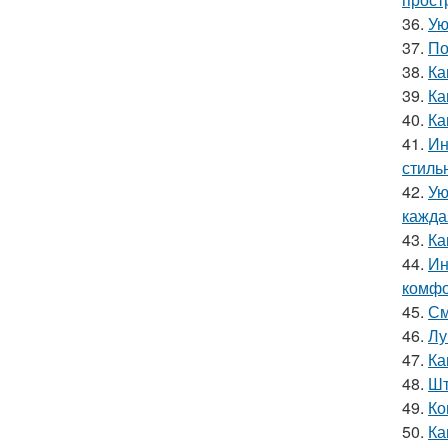
36.
Ую
37.
По
38.
Ка
39.
Ка
40.
Ка
41.
Ин
стиль
42.
Ую
кажда
43.
Ка
44.
Ин
комфо
45.
См
46.
Лу
47.
Ка
48.
Шт
49.
Ко
50.
Ка