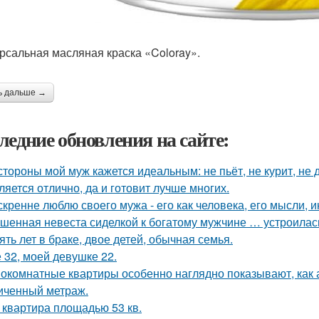
рсальная масляная краска «Coloray».
ь дальше →
ледние обновления на сайте:
стороны мой муж кажется идеальным: не пьёт, не курит, не 
ляется отлично, да и готовит лучше многих.
скренне люблю своего мужа - его как человека, его мысли, 
шенная невеста сиделкой к богатому мужчине … устроилас
ять лет в браке, двое детей, обычная семья.
 32, моей девушке 22.
окомнатные квартиры особенно наглядно показывают, как 
иченный метраж.
 квартира площадью 53 кв.