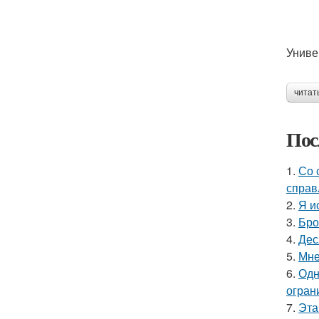
Униве
читат
Пос
1.
Со 
справ
2.
Я и
3.
Бро
4.
Дес
5.
Мне
6.
Одн
огран
7.
Эта