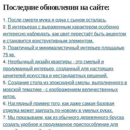
Последние обновления на сайте:
1.
После смерти мужа я одна с сыном осталась.
2.
В интерьерах с выраженным характером особенно
интересно наблюдать, как цвет перестаёт быть акцентом
и становится конструктивным элементом.
3.
Практичный и минималистичный интерьер площадью
75 кв.
4.
Необычный дизайн квартиры - это смелый и
продуманный интерьер, созданный для настоящих
ценителей искусства и нестандартных решений.
5.
Создание стола из эпоксидной смолы, выполненного в
морской тематике - с изображением величественных
китов.
6.
Наглядный пример того, как даже самая базовая
отделка может заиграть по-новому в умелых руках.
7.
Мы показываем, как из обычного деревянного бруска
создать удобное и продуманное приспособление для