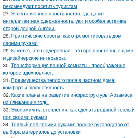
рекомендуют посетить туристам
27.
Это утонченное пространство, где царит
интеллигентная сдержанность, уют и особая эстетика
старой доброй Англии.
28.
Практические советы: как отремонтировать дом
своими руками
29.
Кажется, что гардеробная - это про просторные дома
и дизайнерские интерьеры.
30.
Трансформация ванной комнаты - преображение,
которое вдохновляет.
31.
Преимущества теплого пола в частном доме:
комфорт и эффективность
32.
Какие планы на развитие инфраструктуры Арзамаса
на ближайшие годы
33.
Экономим на отоплении: как сделать водяной теплый
пол своими руками
34.
Теплый пол своими руками: полное руководство от
выбора материалов до установки