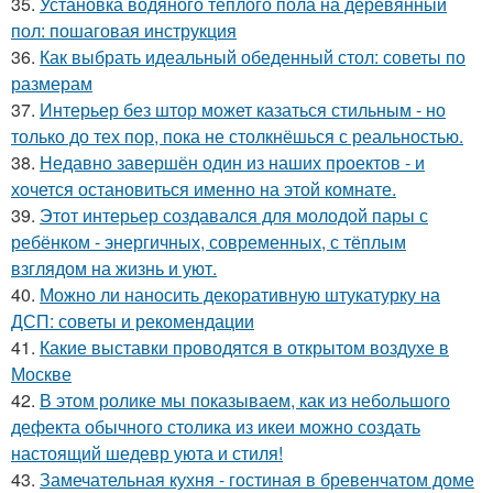
35.
Установка водяного теплого пола на деревянный
пол: пошаговая инструкция
36.
Как выбрать идеальный обеденный стол: советы по
размерам
37.
Интерьер без штор может казаться стильным - но
только до тех пор, пока не столкнёшься с реальностью.
38.
Недавно завершён один из наших проектов - и
хочется остановиться именно на этой комнате.
39.
Этот интерьер создавался для молодой пары с
ребёнком - энергичных, современных, с тёплым
взглядом на жизнь и уют.
40.
Можно ли наносить декоративную штукатурку на
ДСП: советы и рекомендации
41.
Какие выставки проводятся в открытом воздухе в
Москве
42.
В этом ролике мы показываем, как из небольшого
дефекта обычного столика из икеи можно создать
настоящий шедевр уюта и стиля!
43.
Замечательная кухня - гостиная в бревенчатом доме