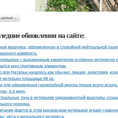
ь дальше →
ледние обновления на сайте:
ная квартира, оформленная в спокойной нейтральной пали
манного комфорта.
нтерьерах с выраженным характером особенно интересно на
вится конструктивным элементом.
о для Натальи началось как обычно: лекция, аудитория, кон
т интерьер площадью 86 кв.
и для оформления гардеробной иногда проще всего искать 
ах, а в кино.
тральные тона в интерьере однокомнатной квартиры созда
льного порядка.
етание фактур в этом московском интерьере играет главну
ны, уюта и визуального интереса.