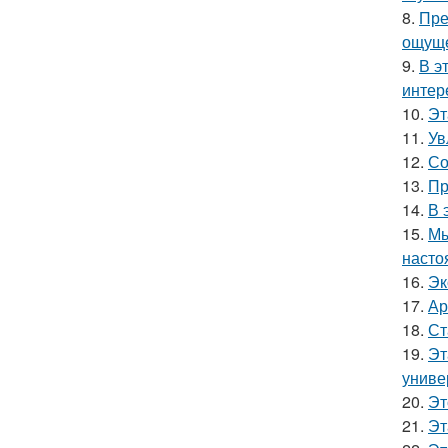
8.
Пре
ощуще
9.
В э
интер
10.
Эт
11.
Ув
12.
Со
13.
Пр
14.
В 
15.
Мы
насто
16.
Эк
17.
Ар
18.
Ст
19.
Эт
униве
20.
Эт
21.
Эт