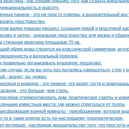
а квартира - настоящий образец того, как создать идеальн
функциональность и красоту.
ечные панели - это не просто отделка, а выразительный ин
разить пространство.
этом видео показан процесс создания яркой и красочной кар
асиво и уютно - идеальное пространство для жизни и общен
а стильная квартира площадью 70 кв.
щий облик дома строится на классической симметрии, кото
овешенность и визуальный порядок.
к правильно организовать кладовую: пошагово.
том случае, если вы хоть раз пытались накраситься, стоя у 
ой - значит, да, нужен.
ихожая и коридор - это первое, что видят гости и домочадц
апанди - это больше, чем стиль.
способов отремонтировать дом: практические советы и идеи
ленькие известные места: где можно спрятаться от толпы
ансформация ванной комнаты - преображение, которое вдо
о-то в таких клипах есть по-настоящему терапевтическое.
от интерьер - наглядное доказательство того, что простота 