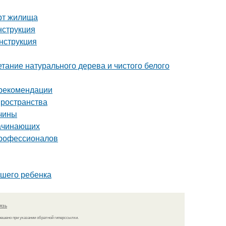
рт жилища
нструкция
нструкция
етание натурального дерева и чистого белого
 рекомендации
пространства
ичины
начинающих
профессионалов
ашего ребенка
язь
решено при указании обратной гиперссылки.