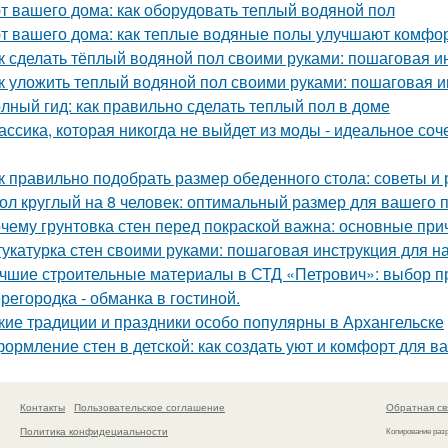
т вашего дома: как оборудовать теплый водяной пол
т вашего дома: как теплые водяные полы улучшают комфо
к сделать тёплый водяной пол своими руками: пошаговая и
к уложить теплый водяной пол своими руками: пошаговая и
лный гид: как правильно сделать теплый пол в доме
ассика, которая никогда не выйдет из моды - идеальное соч
к правильно подобрать размер обеденного стола: советы и
ол круглый на 8 человек: оптимальный размер для вашего 
чему грунтовка стен перед покраской важна: основные пр
укатурка стен своими руками: пошаговая инструкция для 
чшие строительные материалы в СТД «Петрович»: выбор 
регородка - обманка в гостиной.
кие традиции и праздники особо популярны в Архангельске
ормление стен в детской: как создать уют и комфорт для в
Контакты
Пользовательское соглашение
Обратная св
Политика конфидециальности
Копирование раз