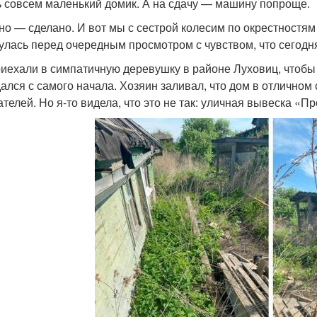
ь совсем маленький домик. А на сдачу — машину попроще.
но — сделано. И вот мы с сестрой колесим по окрестностя
улась перед очередным просмотром с чувством, что сегодня
иехали в симпатичную деревушку в районе Луховиц, чтобы
дался с самого начала. Хозяин заливал, что дом в отличном 
ателей. Но я-то видела, что это не так: уличная вывеска «