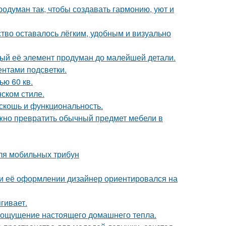
одуман так, чтобы создавать гармонию, уют и
ство оставалось лёгким, удобным и визуально
дый её элемент продуман до малейшей детали.
ентами подсветки.
ю 60 кв.
ском стиле.
скошь и функциональность.
жно превратить обычный предмет мебели в
ля мобильных трибун
ри её оформлении дизайнер ориентировался на
гивает.
ать ощущение настоящего домашнего тепла.