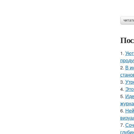
читат
Пос
1.
Уют
проду
2.
В и
стано
3.
Утр
4.
Это
5.
Иде
журнал
6.
Ней
визуа
7.
Соч
глуби