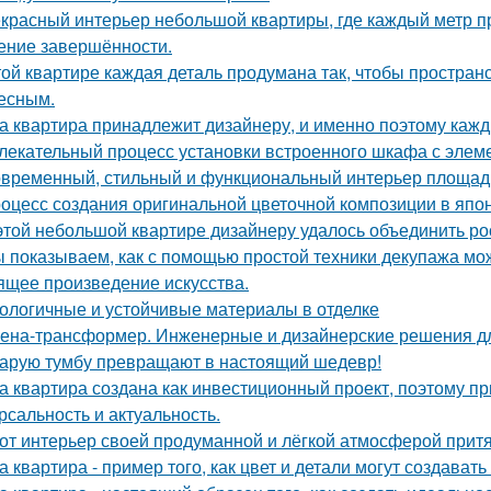
красный интерьер небольшой квартиры, где каждый метр пр
ние завершённости.
той квартире каждая деталь продумана так, чтобы простран
есным.
а квартира принадлежит дизайнеру, и именно поэтому каж
лекательный процесс установки встроенного шкафа с элем
временный, стильный и функциональный интерьер площадь
оцесс создания оригинальной цветочной композиции в япон
этой небольшой квартире дизайнеру удалось объединить ро
 показываем, как с помощью простой техники декупажа мо
ящее произведение искусства.
ологичные и устойчивые материалы в отделке
ена-трансформер. Инженерные и дизайнерские решения д
арую тумбу превращают в настоящий шедевр!
а квартира создана как инвестиционный проект, поэтому п
рсальность и актуальность.
от интерьер своей продуманной и лёгкой атмосферой притя
а квартира - пример того, как цвет и детали могут создав