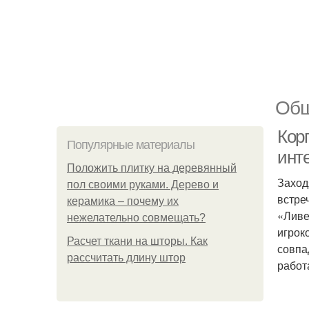
Общ
Корп
Популярные материалы
инт
Положить плитку на деревянный
Заход
пол своими руками. Дерево и
встре
керамика – почему их
«Ливе
нежелательно совмещать?
игрок
Расчет ткани на шторы. Как
совпа
рассчитать длину штор
работ