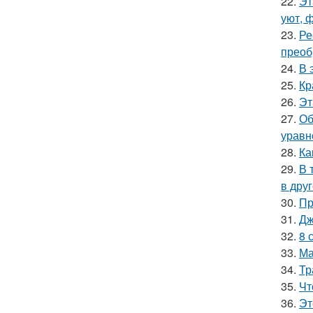
22.
Эт
уют, 
23.
Ре
преоб
24.
В 
25.
Кр
26.
Эт
27.
Об
уравн
28.
Ка
29.
В 
в друг
30.
Пр
31.
Дж
32.
8 
33.
Ма
34.
Тр
35.
Чт
36.
Эт