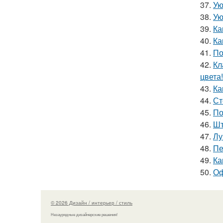
37.
Ую
38.
Ую
39.
Ка
40.
Ка
41.
По
42.
Кл
цвета!
43.
Ка
44.
Ст
45.
По
46.
Шт
47.
Лу
48.
Пе
49.
Ка
50.
Оф
© 2026 Дизайн / интерьер / стиль
Незаурядные дизайнерские решения!