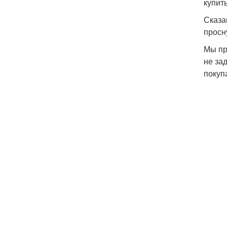
купит
Сказа
просн
Мы пр
не за
покуп