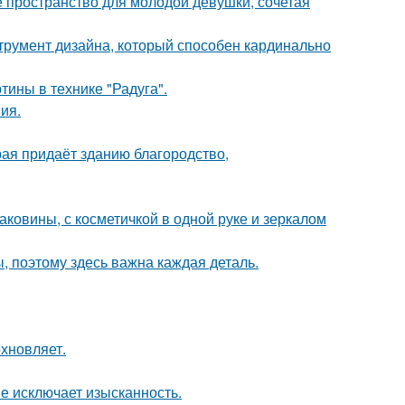
ое пространство для молодой девушки, сочетая
струмент дизайна, который способен кардинально
тины в технике "Радуга".
ия.
рая придаёт зданию благородство,
раковины, с косметичкой в одной руке и зеркалом
ы, поэтому здесь важна каждая деталь.
хновляет.
не исключает изысканность.