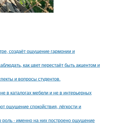
тре, создаёт ощущение гармонии и
блюдать, как цвет перестаёт быть акцентом и
спекты и вопросы студентов.
не в каталогах мебели и не в интерьерных
ют ощущение спокойствия, лёгкости и
ю роль - именно на них построено ощущение