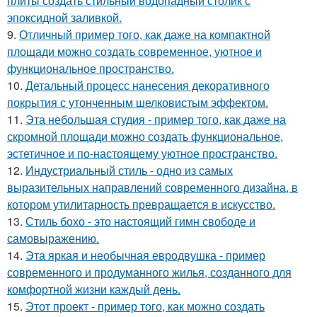
плиты создать стильный водопадный столик с
эпоксидной заливкой.
9.
Отличный пример того, как даже на компактной
площади можно создать современное, уютное и
функциональное пространство.
10.
Детальный процесс нанесения декоративного
покрытия с утонченным шелковистым эффектом.
11.
Эта небольшая студия - пример того, как даже на
скромной площади можно создать функциональное,
эстетичное и по-настоящему уютное пространство.
12.
Индустриальный стиль - одно из самых
выразительных направлений современного дизайна, в
котором утилитарность превращается в искусство.
13.
Стиль бохо - это настоящий гимн свободе и
самовыражению.
14.
Эта яркая и необычная евродвушка - пример
современного и продуманного жилья, созданного для
комфортной жизни каждый день.
15.
Этот проект - пример того, как можно создать