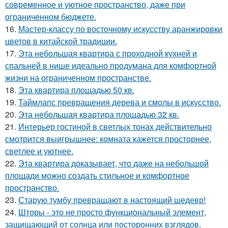
современное и уютное пространство, даже при
ограниченном бюджете.
16.
Мастер-классу по восточному искусству аранжировки
цветов в китайской традиции.
17.
Эта небольшая квартира с проходной кухней и
спальней в нише идеально продумана для комфортной
жизни на ограниченном пространстве.
18.
Эта квартира площадью 50 кв.
19.
Таймлапс превращения дерева и смолы в искусство.
20.
Эта небольшая квартира площадью 32 кв.
21.
Интерьер гостиной в светлых тонах действительно
смотрится выигрышнее: комната кажется просторнее,
светлее и уютнее.
22.
Эта квартира доказывает, что даже на небольшой
площади можно создать стильное и комфортное
пространство.
23.
Старую тумбу превращают в настоящий шедевр!
24.
Шторы - это не просто функциональный элемент,
защищающий от солнца или посторонних взглядов.