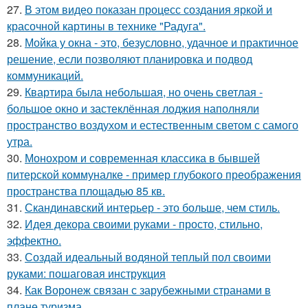
27.
В этом видео показан процесс создания яркой и
красочной картины в технике "Радуга".
28.
Мойка у окна - это, безусловно, удачное и практичное
решение, если позволяют планировка и подвод
коммуникаций.
29.
Квартира была небольшая, но очень светлая -
большое окно и застеклённая лоджия наполняли
пространство воздухом и естественным светом с самого
утра.
30.
Монохром и современная классика в бывшей
питерской коммуналке - пример глубокого преображения
пространства площадью 85 кв.
31.
Скандинавский интерьер - это больше, чем стиль.
32.
Идея декора своими руками - просто, стильно,
эффектно.
33.
Создай идеальный водяной теплый пол своими
руками: пошаговая инструкция
34.
Как Воронеж связан с зарубежными странами в
плане туризма