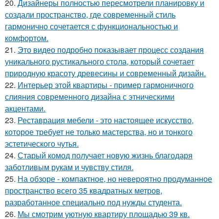
20.
Дизайнеры полностью пересмотрели планировку и
создали пространство, где современный стиль
гармонично сочетается с функциональностью и
комфортом.
21.
Это видео подробно показывает процесс создания
уникального рустикального стола, который сочетает
природную красоту древесины и современный дизайн.
22.
Интерьер этой квартиры - пример гармоничного
слияния современного дизайна с этническими
акцентами.
23.
Реставрация мебели - это настоящее искусство,
которое требует не только мастерства, но и тонкого
эстетического чутья.
24.
Старый комод получает новую жизнь благодаря
заботливым рукам и чувству стиля.
25.
На обзоре - компактное, но невероятно продуманное
пространство всего 35 квадратных метров,
разработанное специально под нужды студента.
26.
Мы смотрим уютную квартиру площадью 39 кв.