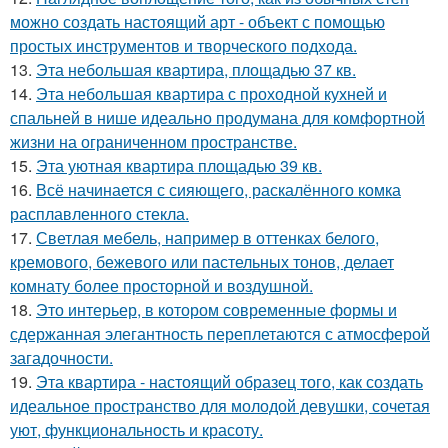
можно создать настоящий арт - объект с помощью
простых инструментов и творческого подхода.
13.
Эта небольшая квартира, площадью 37 кв.
14.
Эта небольшая квартира с проходной кухней и
спальней в нише идеально продумана для комфортной
жизни на ограниченном пространстве.
15.
Эта уютная квартира площадью 39 кв.
16.
Всё начинается с сияющего, раскалённого комка
расплавленного стекла.
17.
Светлая мебель, например в оттенках белого,
кремового, бежевого или пастельных тонов, делает
комнату более просторной и воздушной.
18.
Это интерьер, в котором современные формы и
сдержанная элегантность переплетаются с атмосферой
загадочности.
19.
Эта квартира - настоящий образец того, как создать
идеальное пространство для молодой девушки, сочетая
уют, функциональность и красоту.