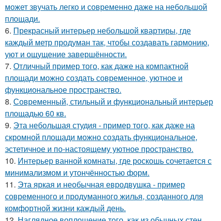
может звучать легко и современно даже на небольшой
площади.
6.
Прекрасный интерьер небольшой квартиры, где
каждый метр продуман так, чтобы создавать гармонию,
уют и ощущение завершённости.
7.
Отличный пример того, как даже на компактной
площади можно создать современное, уютное и
функциональное пространство.
8.
Современный, стильный и функциональный интерьер
площадью 60 кв.
9.
Эта небольшая студия - пример того, как даже на
скромной площади можно создать функциональное,
эстетичное и по-настоящему уютное пространство.
10.
Интерьер ванной комнаты, где роскошь сочетается с
минимализмом и утончённостью форм.
11.
Эта яркая и необычная евродвушка - пример
современного и продуманного жилья, созданного для
комфортной жизни каждый день.
12.
Наглядное воплощение того, как из обычных стен