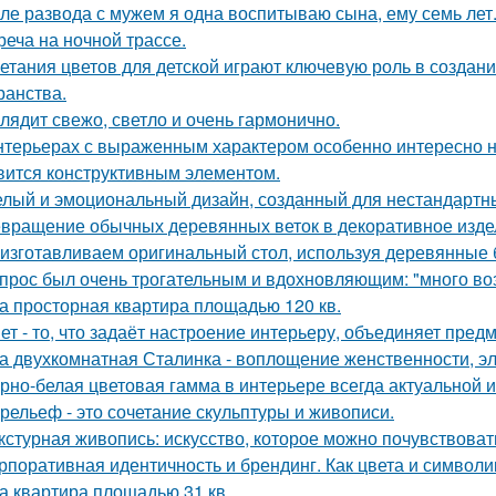
ле развода с мужем я одна воспитываю сына, ему семь лет
реча на ночной трассе.
етания цветов для детской играют ключевую роль в создан
ранства.
лядит свежо, светло и очень гармонично.
нтерьерах с выраженным характером особенно интересно на
вится конструктивным элементом.
лый и эмоциональный дизайн, созданный для нестандартны
вращение обычных деревянных веток в декоративное изде
изготавливаем оригинальный стол, используя деревянные б
прос был очень трогательным и вдохновляющим: "много возд
а просторная квартира площадью 120 кв.
ет - то, что задаёт настроение интерьеру, объединяет пре
а двухкомнатная Сталинка - воплощение женственности, эле
рно-белая цветовая гамма в интерьере всегда актуальной и
рельеф - это сочетание скульптуры и живописи.
кстурная живопись: искусство, которое можно почувствоват
рпоративная идентичность и брендинг. Как цвета и символи
а квартира площадью 31 кв.