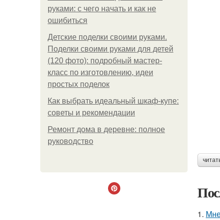
руками: с чего начать и как не
ошибиться
Детские поделки своими руками.
Поделки своими руками для детей
(120 фото): подробный мастер-
класс по изготовлению, идеи
простых поделок
Как выбрать идеальный шкаф-купе:
советы и рекомендации
Ремонт дома в деревне: полное
руководство
читат
Пос
1.
Мне