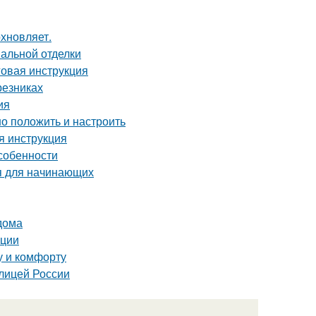
хновляет.
нальной отделки
овая инструкция
резниках
ия
но положить и настроить
я инструкция
собенности
ия для начинающих
дома
ации
у и комфорту
олицей России