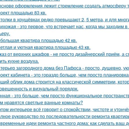
основе оформления лежит стремление создать атмосферу т
оект площадью 83 кв.
толки в хрущёвках редко превышают 2, 5 метра, и для мног
ихожая - это первое, что встречает нас, когда мы заходим 
ьеру.
большая квартира площадью 42 кв.
етлая и уютная квартира площадью 43 кв.
каз от верхних шкафов - не просто дизайнерский приём, а 
ить кухне воздуха.
терьер загородного дома без Пафоса - просто, душевно, ую
оект кабинета - это гораздо больше, чем просто планировк
щий облик дома строится на классической симметрии, кото
овешенность и визуальный порядок.
нная - это больше, чем просто функциональное пространст
м нравятся светлые ванные комнаты?
этом интерьере всё говорит о спокойствии, чистоте и утончё
лное руководство по последовательности ремонта квартиры
временные идеи ремонта частного дома: как сделать ваш 