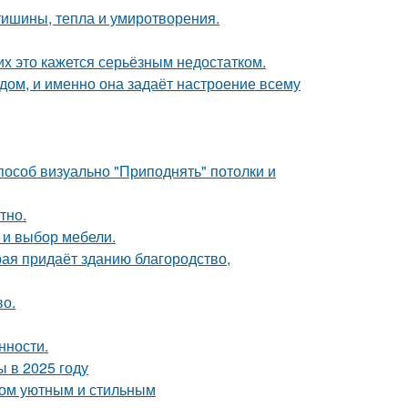
ишины, тепла и умиротворения.
их это кажется серьёзным недостатком.
в дом, и именно она задаёт настроение всему
способ визуально "Приподнять" потолки и
тно.
а и выбор мебели.
рая придаёт зданию благородство,
во.
нности.
 в 2025 году
дом уютным и стильным