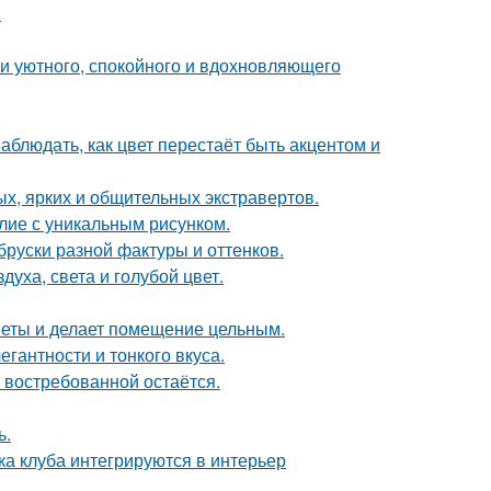
.
ии уютного, спокойного и вдохновляющего
блюдать, как цвет перестаёт быть акцентом и
х, ярких и общительных экстравертов.
лие с уникальным рисунком.
руски разной фактуры и оттенков.
уха, света и голубой цвет.
дметы и делает помещение цельным.
гантности и тонкого вкуса.
 востребованной остаётся.
ь.
ка клуба интегрируются в интерьер