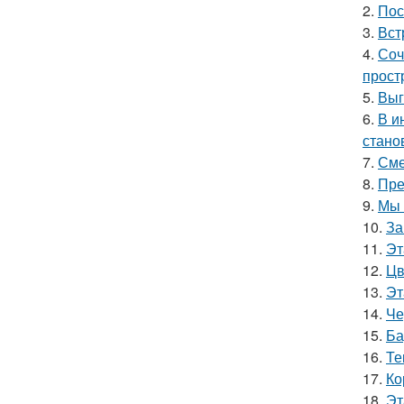
2.
Пос
3.
Вст
4.
Соч
прост
5.
Выг
6.
В и
стано
7.
Сме
8.
Пре
9.
Мы 
10.
За
11.
Эт
12.
Цв
13.
Эт
14.
Че
15.
Ба
16.
Те
17.
Ко
18.
Эт