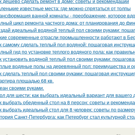
к дешево сделать ремонт в доме: советы и рекомендации
ленькие известные места: где можно спрятаться от толпы
ансформация ванной комнаты - преображение, которое вдо
лный цикл ремонта частного дома: от планирования до фи
здай идеальный водяной теплый пол своими руками: пошаг
кие современные отрасли промышленности работают в Бе
к самому сделать теплый пол водяной: пошаговая инструкц
лный гид по установке теплого водяного пола: как правиль
к установить водяной теплый пол своими руками: пошагова
плые водяные полы на деревянный пол: преимущества и о
к сделать теплый пол своими руками: пошаговая инструкц
артира площадью 68 кв.
еан своими руками.
ол для шести: как выбрать идеальный вариант для вашего 
к выбрать обеденный стол на 8 персон: советы и рекоменд
к выбрать идеальный стол для 8 человек: советы по размер
тория Санкт-Петербурга: как Петербург стал культурной ст