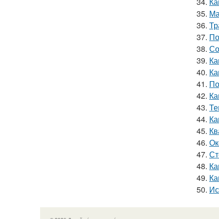
34.
Ка
35.
Ма
36.
Тр
37.
По
38.
Со
39.
Ка
40.
Ка
41.
По
42.
Ка
43.
Те
44.
Ка
45.
Кв
46.
Ок
47.
Ст
48.
Ка
49.
Ка
50.
Ис