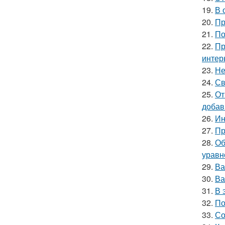
19.
В 
20.
Пр
21.
По
22.
Пр
интер
23.
Не
24.
Св
25.
От
добав
26.
Ин
27.
Пр
28.
Об
уравн
29.
Ва
30.
Ва
31.
В 
32.
По
33.
Со