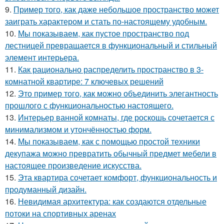
9.
Пример того, как даже небольшое пространство может
заиграть характером и стать по-настоящему удобным.
10.
Мы показываем, как пустое пространство под
лестницей превращается в функциональный и стильный
элемент интерьера.
11.
Как рационально распределить пространство в 3-
комнатной квартире: 7 ключевых решений
12.
Это пример того, как можно объединить элегантность
прошлого с функциональностью настоящего.
13.
Интерьер ванной комнаты, где роскошь сочетается с
минимализмом и утончённостью форм.
14.
Мы показываем, как с помощью простой техники
декупажа можно превратить обычный предмет мебели в
настоящее произведение искусства.
15.
Эта квартира сочетает комфорт, функциональность и
продуманный дизайн.
16.
Невидимая архитектура: как создаются отдельные
потоки на спортивных аренах