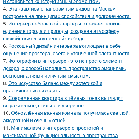
и становится конструктивным элементом.
4.
Эта квартира с панорамным видом на Москву
построена на принципах спокойствия и долговечности.
5.
Интерьер небольшой квартиры отражает тонкое
единение города и природы, создавая атмосферу
спокойствия и внутренней свободы.
6.
Роскошный дизайн интерьера воплощает в себе
ощущение простора, света и утончённой элегантности.
7.
Фотографии в интерьере - это не просто элемент
декора, а способ наполнить пространство эмоциями,
воспоминаниями и личным смыслом.
8.
Это искусство баланс между эстетикой и
практичностью находить.
9.
Современная квартира в тёмных тонах выглядит
выразительно, стильно и уверенно.
10.
Обновлённая ванная комната получилась светлой,
аккуратной и очень уютной.
11.
Минимализм в интерьере с простотой и
максимальной функциональностью пространства