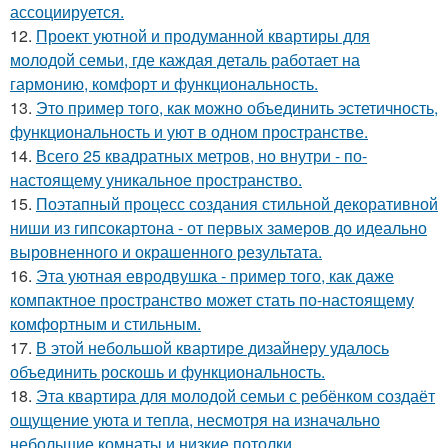
ассоциируется.
12.
Проект уютной и продуманной квартиры для
молодой семьи, где каждая деталь работает на
гармонию, комфорт и функциональность.
13.
Это пример того, как можно объединить эстетичность,
функциональность и уют в одном пространстве.
14.
Всего 25 квадратных метров, но внутри - по-
настоящему уникальное пространство.
15.
Поэтапный процесс создания стильной декоративной
ниши из гипсокартона - от первых замеров до идеально
выровненного и окрашенного результата.
16.
Эта уютная евродвушка - пример того, как даже
компактное пространство может стать по-настоящему
комфортным и стильным.
17.
В этой небольшой квартире дизайнеру удалось
объединить роскошь и функциональность.
18.
Эта квартира для молодой семьи с ребёнком создаёт
ощущение уюта и тепла, несмотря на изначально
небольшие комнаты и низкие потолки.