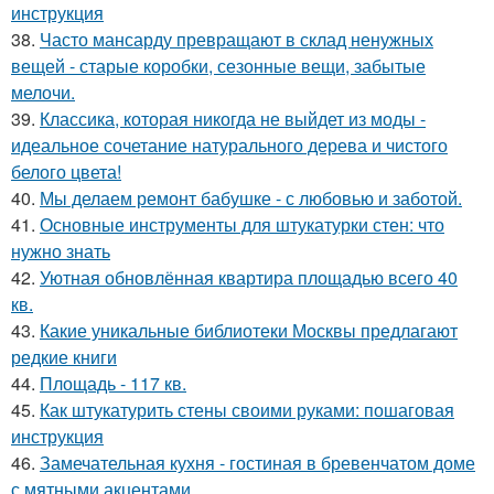
инструкция
38.
Часто мансарду превращают в склад ненужных
вещей - старые коробки, сезонные вещи, забытые
мелочи.
39.
Классика, которая никогда не выйдет из моды -
идеальное сочетание натурального дерева и чистого
белого цвета!
40.
Мы делаем ремонт бабушке - с любовью и заботой.
41.
Основные инструменты для штукатурки стен: что
нужно знать
42.
Уютная обновлённая квартира площадью всего 40
кв.
43.
Какие уникальные библиотеки Москвы предлагают
редкие книги
44.
Площадь - 117 кв.
45.
Как штукатурить стены своими руками: пошаговая
инструкция
46.
Замечательная кухня - гостиная в бревенчатом доме
с мятными акцентами.