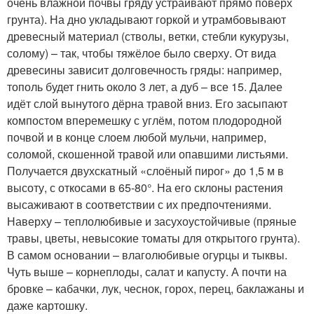
очень влажной почвы гряду устраивают прямо поверх
грунта). На дно укладывают горкой и утрамбовывают
древесный материал (стволы, ветки, стебли кукурузы,
солому) – так, чтобы тяжёлое было сверху. От вида
древесины зависит долговечность гряды: например,
тополь будет гнить около 3 лет, а дуб – все 15. Далее
идёт слой вынутого дёрна травой вниз. Его засыпают
компостом вперемешку с углём, потом плодородной
почвой и в конце слоем любой мульчи, например,
соломой, скошенной травой или опавшими листьями.
Получается двухскатный «слоёный пирог» до 1,5 м в
высоту, с откосами в 65-80°. На его склоны растения
высаживают в соответствии с их предпочтениями.
Наверху – теплолюбивые и засухоустойчивые (пряные
травы, цветы, невысокие томаты для открытого грунта).
В самом основании – влаголюбивые огурцы и тыквы.
Чуть выше – корнеплоды, салат и капусту. А почти на
бровке – кабачки, лук, чеснок, горох, перец, баклажаны и
даже картошку.