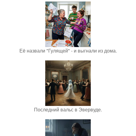
Её назвали "Гулящей" - и выгнали из дома.
Последний вальс в Эвервуде.