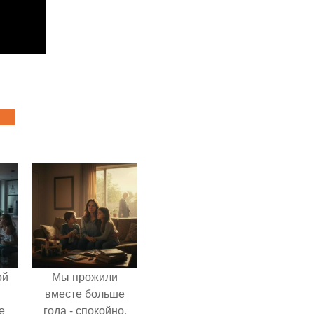
ой
Мы прожили
вместе больше
е
года - спокойно,