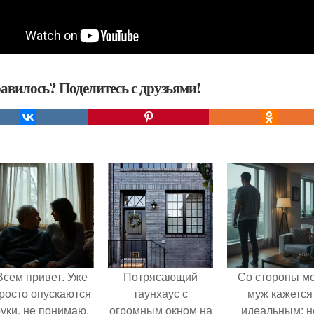
авилось? Поделитесь с друзьями!
Всем привет. Уже
Потрясающий
Со стороны м
росто опускаются
таунхаус с
муж кажется
уки, не понимаю,
огромным окном на
идеальным: н