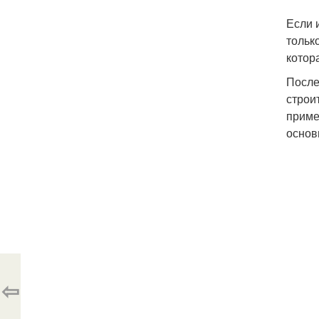
Если 
тольк
котор
После
строи
приме
основ
⇦