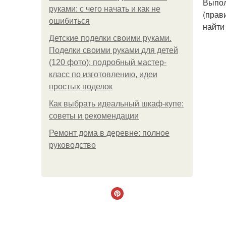
Выпол
руками: с чего начать и как не
(прав
ошибиться
найти
Детские поделки своими руками.
Поделки своими руками для детей
(120 фото): подробный мастер-
класс по изготовлению, идеи
простых поделок
Как выбрать идеальный шкаф-купе:
советы и рекомендации
Ремонт дома в деревне: полное
руководство