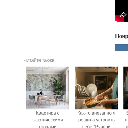
Понр
Читайте также
Квартира с
Как-то внезапно я
экзотическими
решила устроить
п
нотками
себе "Ручной
р