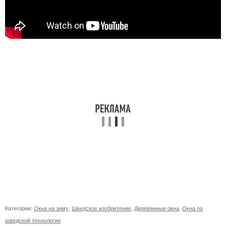
Категории:
Окна на зиму
,
Шведское изобретение
,
Деревянные окна
,
Окна по
шведской технологии