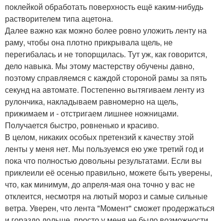
поклейкой обработать поверхность ещё каким-нибудь
растворителем типа ацетона.
Далее важно как можно более ровно уложить ленту на
раму, чтобы она плотно прикрывала щель, не
перегибалась и не топорщилась. Тут уж, как говорится,
дело навыка. Мы этому мастерству обучены давно,
поэтому справляемся с каждой стороной рамы за пять
секунд на автомате. Постепенно вытягиваем ленту из
рулончика, накладываем равномерно на щель,
прижимаем и - отстригаем лишнее ножницами.
Получается быстро, ровненько и красиво.
В целом, никаких особых претензий к качеству этой
ленты у меня нет. Мы пользуемся ею уже третий год и
пока что полностью довольны результатами. Если вы
приклеили её осенью правильно, можете быть уверены,
что, как минимум, до апреля-мая она точно у вас не
отклеится, несмотря на лютый мороз и самые сильные
ветра. Уверен, что лента "Момент" сможет продержаться
и гораздо дольше, просто у меня не было возможности