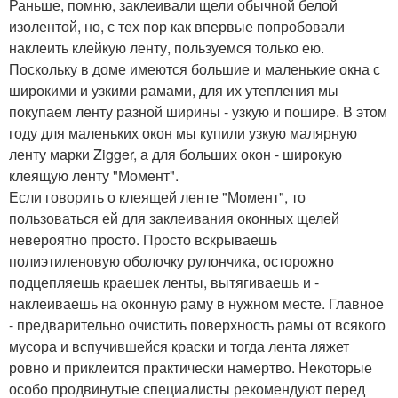
Раньше, помню, заклеивали щели обычной белой
изолентой, но, с тех пор как впервые попробовали
наклеить клейкую ленту, пользуемся только ею.
Поскольку в доме имеются большие и маленькие окна с
широкими и узкими рамами, для их утепления мы
покупаем ленту разной ширины - узкую и пошире. В этом
году для маленьких окон мы купили узкую малярную
ленту марки Zigger, а для больших окон - широкую
клеящую ленту "Момент".
Если говорить о клеящей ленте "Момент", то
пользоваться ей для заклеивания оконных щелей
невероятно просто. Просто вскрываешь
полиэтиленовую оболочку рулончика, осторожно
подцепляешь краешек ленты, вытягиваешь и -
наклеиваешь на оконную раму в нужном месте. Главное
- предварительно очистить поверхность рамы от всякого
мусора и вспучившейся краски и тогда лента ляжет
ровно и приклеится практически намертво. Некоторые
особо продвинутые специалисты рекомендуют перед