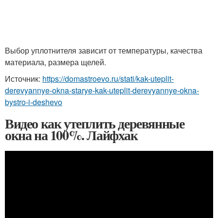
Выбор уплотнителя зависит от температуры, качества
материала, размера щелей.
Источник:
https://domastroevo.ru/stati/kak-uteplit-
derevyannye-okna-starye-kak-uteplit-derevyannye-okna-
bystro-i-deshevo
Видео как утеплить деревянные
окна на 100%. Лайфхак