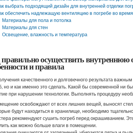
ак выбрать подходящий дизайн для внутренней отделки пог
ак обеспечить надлежащую вентиляцию в погребе во время
Материалы для пола и потолка
Материалы для стен
Освещение, влажность и температура
 правильно осуществить внутреннюю о
бенности и правила
олучения качественного и долговечного результата важным я
б, но и как именно это сделать. Какой бы современной ни б
тие при нарушении технологии. Выполнять процедуру нео
ещение освобождают от всех лишних вещей, выносят стелл
орые будут находиться в хранилище, необходимо тщательн
тера рекомендуют сушить погреб перед окрашиванием. Это
лить как можно больше влаги в помещении.
ования очищаются от загрязнений, убираются пятна и пыль