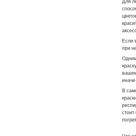
Для л
спосо
цвето
краси
аксес
Если 
при н
Одним
краск
вашем
иначе
В сам
краск
респи
стоит
погре
Что к