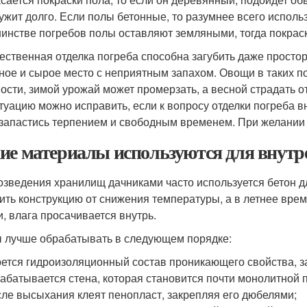
ужит долго. Если полы бетонные, то разумнее всего использов
инстве погребов полы оставляют земляными, тогда покраск
ественная отделка погреба способна загубить даже просто
ное и сырое место с неприятным запахом. Овощи в таких по
ости, зимой урожай может промерзать, а весной страдать о
итуацию можно исправить, если к вопросу отделки погреба 
 запастись терпением и свободным временем. При желании
ие материалы используются для внутр
озведения хранилищ дачниками часто используется бетон д
ить конструкцию от снижения температуры, а в летнее вре
и, влага просачивается внутрь.
 лучше обрабатывать в следующем порядке:
ется гидроизоляционный состав проникающего свойства, 
абатывается стена, которая становится почти монолитной п
ле высыхания клеят пенопласт, закрепляя его дюбелями;