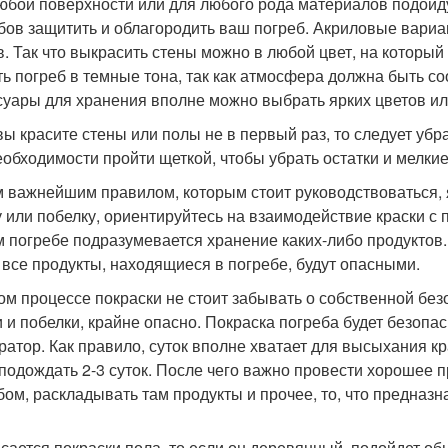
юбой поверхности или для любого рода материалов подойду
бов защитить и облагородить ваш погреб. Акриловые вари
в. Так что выкрасить стены можно в любой цвет, на который
ть погреб в темные тона, так как атмосфера должна быть со
суары для хранения вполне можно выбрать ярких цветов ил
вы красите стены или полы не в первый раз, то следует убра
еобходимости пройти щеткой, чтобы убрать остатки и мелкие
 важнейшим правилом, которым стоит руководствоваться, 
у или побелку, ориентируйтесь на взаимодействие краски с
 погребе подразумевается хранение каких-либо продуктов.
 все продукты, находящиеся в погребе, будут опасными.
ом процессе покраски не стоит забывать о собственной бе
и и побелки, крайне опасно. Покраска погреба будет безопа
ратор. Как правило, суток вполне хватает для высыхания к
 подождать 2-3 суток. После чего важно провести хорошее 
бом, раскладывать там продукты и прочее, то, что предназн
асается покраски пола, то если он деревянный, подойдет о