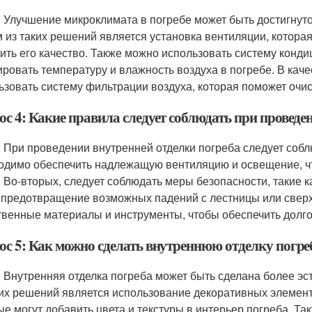
: Улучшение микроклимата в погребе может быть достигнут
 из таких решений является установка вентиляции, которая
ить его качество. Также можно использовать систему конди
ировать температуру и влажность воздуха в погребе. В ка
ьзовать систему фильтрации воздуха, которая поможет очист
ос 4: Какие правила следует соблюдать при проведе
: При проведении внутренней отделки погреба следует соб
одимо обеспечить надлежащую вентиляцию и освещение, ч
. Во-вторых, следует соблюдать меры безопасности, такие к
 предотвращение возможных падений с лестницы или сверху
твенные материалы и инструменты, чтобы обеспечить долгов
ос 5: Как можно сделать внутреннюю отделку погреб
: Внутренняя отделка погреба может быть сделана более э
ких решений является использование декоративных элементо
ые могут добавить цвета и текстуры в интерьер погреба. Т