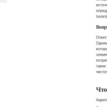
источ
опред
палит
Вопр
Ответ
Одним
котор
элеме
потре
такие
чистот
Что
Акрил