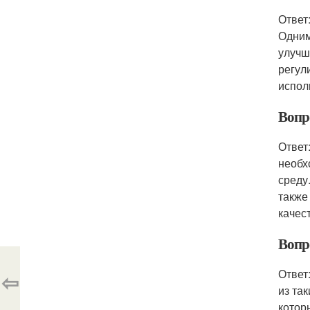
Ответ
Одним
улучш
регул
испол
Вопр
Ответ
необх
среду
также
качес
Вопр
Ответ
⇦
из та
котор