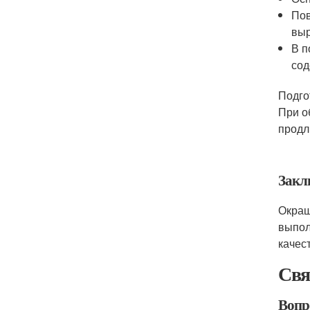
Пов
выр
В п
сод
Подго
При о
продл
Закл
Окраш
выпол
качес
Свя
Вопр