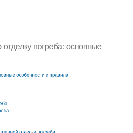
 отделку погреба: основные
сновные особенности и правила
реба
реба
тренней отделки погреба