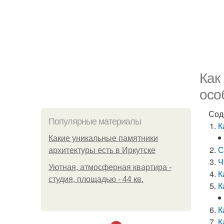
Как
осо
Сод
Популярные материалы
К
Какие уникальные памятники
С
архитектуры есть в Иркутске
Ч
Уютная, атмосферная квартира -
К
студия, площадью - 44 кв.
К
К
К