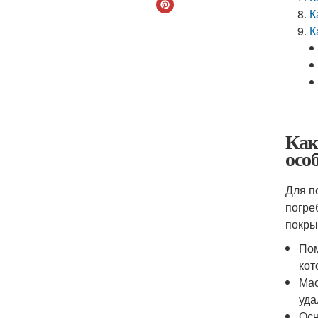
К
К
Как
осо
Для п
погре
покры
Пом
кот
Мас
уда
Осн