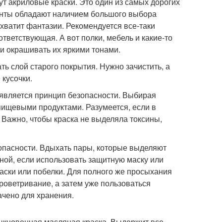
т акриловые краски. Это один из самых дорогих
анты обладают наличием большого выбора
 хватит фантазии. Рекомендуется все-таки
ответствующая. А вот полки, мебель и какие-то
и окрашивать их яркими тонами.
ть слой старого покрытия. Нужно зачистить, а
 кусочки.
является принцип безопасности. Выбирая
 пищевыми продуктами. Разумеется, если в
 Важно, чтобы краска не выделяла токсины,
зопасности. Вдыхать пары, которые выделяют
сной, если использовать защитную маску или
раски или побелки. Для полного же просыхания
проветривание, а затем уже пользоваться
ачено для хранения.
быкновенная масляная краска. Выдержит все,