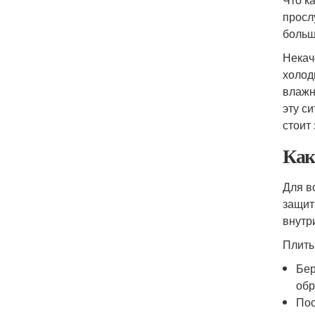
просл
больш
Некач
холод
влажн
эту с
стоит
Как
Для в
защит
внутр
Плиты
Бер
обр
Пос