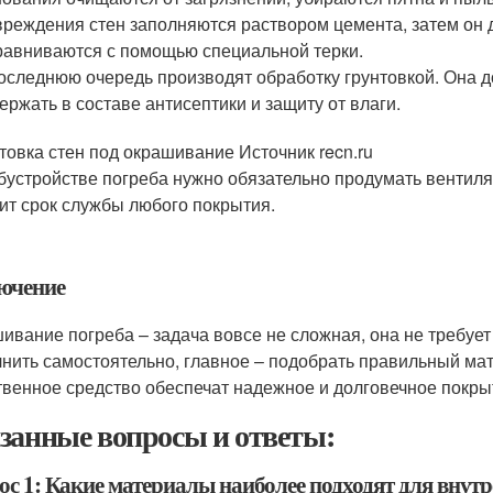
реждения стен заполняются раствором цемента, затем он 
авниваются с помощью специальной терки.
оследнюю очередь производят обработку грунтовкой. Она д
ержать в составе антисептики и защиту от влаги.
товка стен под окрашивание Источник recn.ru
бустройстве погреба нужно обязательно продумать вентиля
ит срок службы любого покрытия.
ючение
ивание погреба – задача вовсе не сложная, она не требуе
нить самостоятельно, главное – подобрать правильный мат
твенное средство обеспечат надежное и долговечное покры
занные вопросы и ответы:
ос 1: Какие материалы наиболее подходят для внутр