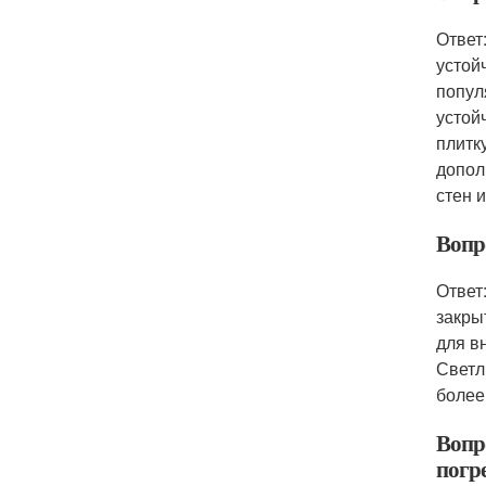
Ответ
устой
попул
устой
плитк
допол
стен и
Вопро
Ответ
закры
для в
Светл
более
Вопр
погр