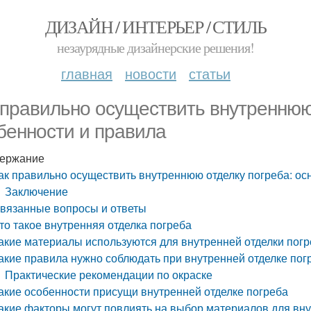
ДИЗАЙН / ИНТЕРЬЕР / СТИЛЬ
незаурядные дизайнерские решения!
главная
новости
статьи
 правильно осуществить внутреннюю
бенности и правила
ержание
ак правильно осуществить внутреннюю отделку погреба: о
Заключение
вязанные вопросы и ответы
то такое внутренняя отделка погреба
акие материалы используются для внутренней отделки пог
акие правила нужно соблюдать при внутренней отделке пог
Практические рекомендации по окраске
акие особенности присущи внутренней отделке погреба
акие факторы могут повлиять на выбор материалов для вну