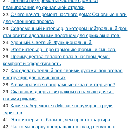
31.
Полный цикл ремонта частного дома: от
планирования до финальной отделки
32.
С чего начать ремонт частного дома: Основные шаги
для успешного проекта
33.
Современный интерьер, в котором нейтральный фон
становится идеальным полотном для ярких акцентов.
34.
Удобный. Светлый. Функциональный.
35.
Этот интерьер - про гармонию формы и смысла.
36.
Преимущества теплого пола в частном доме:
комфорт и эффективность
37.
Как сделать теплый пол своими руками: пошаговая
инструкция для начинающих
38.
А вам нравятся панорамные окна в интерьере?
39.
Сказочная дверь с витражом в спальню дочки -
своими руками.
40.
Какие набережные в Москве популярны среди
туристов
41.
Этот интерьер - больше, чем просто квартира.
42.
Часто мансарду превращают в склад ненужных