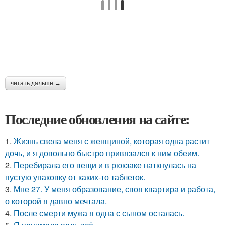
читать дальше →
Последние обновления на сайте:
1.
Жизнь свела меня с женщиной, которая одна растит
дочь, и я довольно быстро привязался к ним обеим.
2.
Перебирала его вещи и в рюкзаке наткнулась на
пустую упаковку от каких-то таблеток.
3.
Мне 27. У меня образование, своя квартира и работа,
о которой я давно мечтала.
4.
После смерти мужа я одна с сыном осталась.