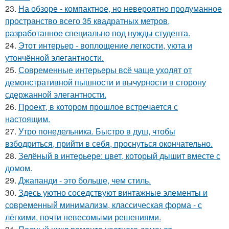
23.
На обзоре - компактное, но невероятно продуманное
пространство всего 35 квадратных метров,
разработанное специально под нужды студента.
24.
Этот интерьер - воплощение легкости, уюта и
утончённой элегантности.
25.
Современные интерьеры всё чаще уходят от
демонстративной пышности и вычурности в сторону
сдержанной элегантности.
26.
Проект, в котором прошлое встречается с
настоящим.
27.
Утро понедельника. Быстро в душ, чтобы
взбодриться, прийти в себя, проснуться окончательно.
28.
Зелёный в интерьере: цвет, который дышит вместе с
домом.
29.
Джапанди - это больше, чем стиль.
30.
Здесь уютно соседствуют винтажные элементы и
современный минимализм, классическая форма - с
лёгкими, почти невесомыми решениями.