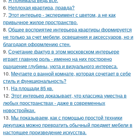
5.
Я понимала ведь всё.
6.
Неплохая квартира, правда?
7.
Этот интерьер - эксперимент с цветом, а не как
привычное жилое пространство.
8.
Общее восприятие интерьера квартиры формируется
не только за счет мебели, освещения и аксессуаров, но и
благодаря оформлению стен.
9.
Сочетание фактур в этом московском интерьере
играет главную роль - именно на них построено
ощущение глубины, уюта и визуального интереса.
10.
Мечтаете о ванной комнате, которая сочетает в себе
стиль и функциональность?
11.
На площади 85 кв.
12.
Этот интерьер доказывает, что классика уместна в
любых пространствах - даже в современных
новостройках.
13.
Мы показываем, как с помощью простой техники
декупажа можно превратить обычный предмет мебели в
настоящее произведение искусства.