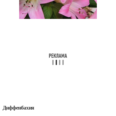
Диффенбахия