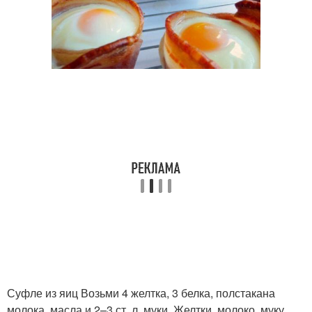
Суфле из яиц Возьми 4 желтка, 3 белка, полстакана
молока, масла и 2–3 ст. л. муки. Желтки, молоко, муку,