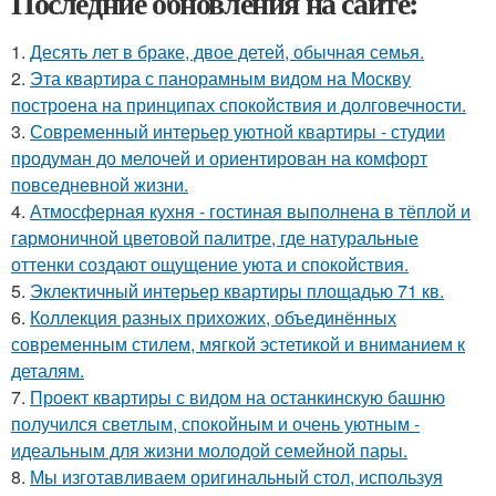
Последние обновления на сайте:
1.
Десять лет в браке, двое детей, обычная семья.
2.
Эта квартира с панорамным видом на Москву
построена на принципах спокойствия и долговечности.
3.
Современный интерьер уютной квартиры - студии
продуман до мелочей и ориентирован на комфорт
повседневной жизни.
4.
Атмосферная кухня - гостиная выполнена в тёплой и
гармоничной цветовой палитре, где натуральные
оттенки создают ощущение уюта и спокойствия.
5.
Эклектичный интерьер квартиры площадью 71 кв.
6.
Коллекция разных прихожих, объединённых
современным стилем, мягкой эстетикой и вниманием к
деталям.
7.
Проект квартиры с видом на останкинскую башню
получился светлым, спокойным и очень уютным -
идеальным для жизни молодой семейной пары.
8.
Мы изготавливаем оригинальный стол, используя