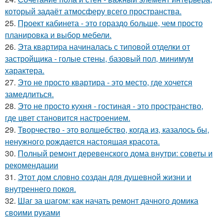
который задаёт атмосферу всего пространства.
25.
Проект кабинета - это гораздо больше, чем просто
планировка и выбор мебели.
26.
Эта квартира начиналась с типовой отделки от
застройщика - голые стены, базовый пол, минимум
характера.
27.
Это не просто квартира - это место, где хочется
замедлиться.
28.
Это не просто кухня - гостиная - это пространство,
где цвет становится настроением.
29.
Творчество - это волшебство, когда из, казалось бы,
ненужного рождается настоящая красота.
30.
Полный ремонт деревенского дома внутри: советы и
рекомендации
31.
Этот дом словно создан для душевной жизни и
внутреннего покоя.
32.
Шаг за шагом: как начать ремонт дачного домика
своими руками