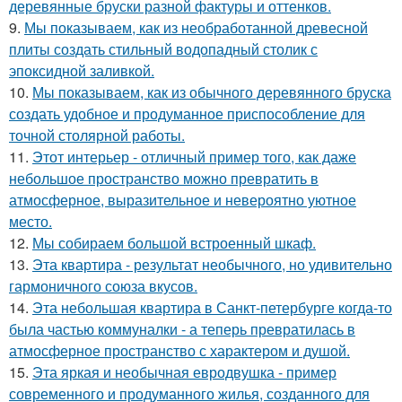
деревянные бруски разной фактуры и оттенков.
9.
Мы показываем, как из необработанной древесной
плиты создать стильный водопадный столик с
эпоксидной заливкой.
10.
Мы показываем, как из обычного деревянного бруска
создать удобное и продуманное приспособление для
точной столярной работы.
11.
Этот интерьер - отличный пример того, как даже
небольшое пространство можно превратить в
атмосферное, выразительное и невероятно уютное
место.
12.
Мы собираем большой встроенный шкаф.
13.
Эта квартира - результат необычного, но удивительно
гармоничного союза вкусов.
14.
Эта небольшая квартира в Санкт-петербурге когда-то
была частью коммуналки - а теперь превратилась в
атмосферное пространство с характером и душой.
15.
Эта яркая и необычная евродвушка - пример
современного и продуманного жилья, созданного для