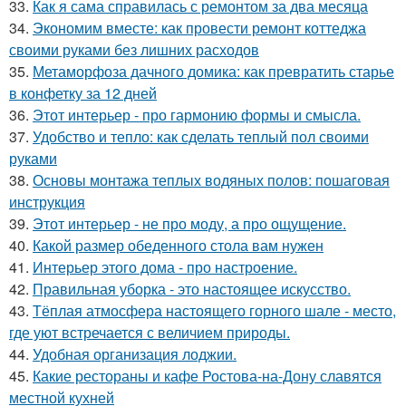
33.
Как я сама справилась с ремонтом за два месяца
34.
Экономим вместе: как провести ремонт коттеджа
своими руками без лишних расходов
35.
Метаморфоза дачного домика: как превратить старье
в конфетку за 12 дней
36.
Этот интерьер - про гармонию формы и смысла.
37.
Удобство и тепло: как сделать теплый пол своими
руками
38.
Основы монтажа теплых водяных полов: пошаговая
инструкция
39.
Этот интерьер - не про моду, а про ощущение.
40.
Какой размер обеденного стола вам нужен
41.
Интерьер этого дома - про настроение.
42.
Правильная уборка - это настоящее искусство.
43.
Тёплая атмосфера настоящего горного шале - место,
где уют встречается с величием природы.
44.
Удобная организация лоджии.
45.
Какие рестораны и кафе Ростова-на-Дону славятся
местной кухней