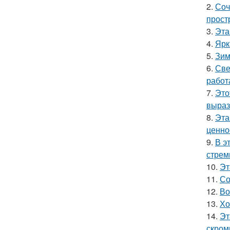
2.
Соч
прост
3.
Эта
4.
Ярк
5.
Зим
6.
Све
работ
7.
Это
выраз
8.
Эта
ценно
9.
В э
стрем
10.
Эт
11.
Со
12.
Во
13.
Хо
14.
Эт
скром