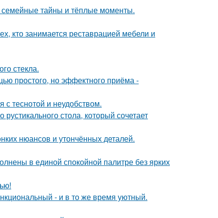
ие семейные тайны и тёплые моменты.
ех, кто занимается реставрацией мебели и
го стекла.
ью простого, но эффектного приёма -
 с теснотой и неудобством.
 рустикального стола, который сочетает
онких нюансов и утончённых деталей.
олнены в единой спокойной палитре без ярких
ью!
нкциональный - и в то же время уютный.