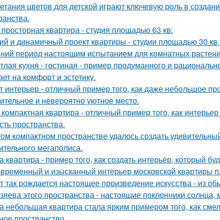
етания цветов для детской играют ключевую роль в создан
ранства.
 просторная квартира - студия площадью 63 кв.
ий и динамичный проект квартиры - студии площадью 30 кв.
ний период настоящим испытанием для комнатных растени
тлая кухня - гостиная - пример продуманного и рациональн
ает на комфорт и эстетику.
т интерьер - отличный пример того, как даже небольшое п
ительное и невероятно уютное место.
 компактная квартира - отличный пример того, как интерьер
сть пространства.
том компактном пространстве удалось создать удивительный
ительного мегаполиса.
а квартира - пример того, как создать интерьер, который бу
временный и изысканный интерьер московской квартиры п
т так рождается настоящее произведение искусства - из об
зяева этого пространства - настоящие поклонники солнца, 
а небольшая квартира стала ярким примером того, как сме
ное пространство.