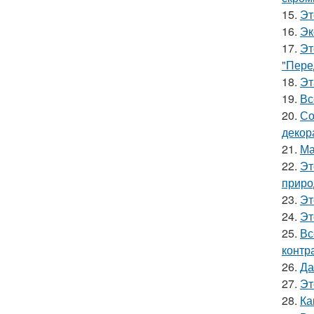
15.
Эт
16.
Эк
17.
Эт
"Пере
18.
Эт
19.
Вс
20.
Со
декор
21.
Ма
22.
Эт
приро
23.
Эт
24.
Эт
25.
Вс
контр
26.
Да
27.
Эт
28.
Ка