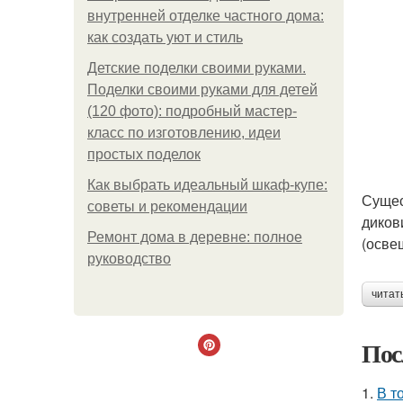
внутренней отделке частного дома:
как создать уют и стиль
Детские поделки своими руками.
Поделки своими руками для детей
(120 фото): подробный мастер-
класс по изготовлению, идеи
простых поделок
Как выбрать идеальный шкаф-купе:
Сущес
советы и рекомендации
диков
Ремонт дома в деревне: полное
(осве
руководство
читат
Пос
1.
В т