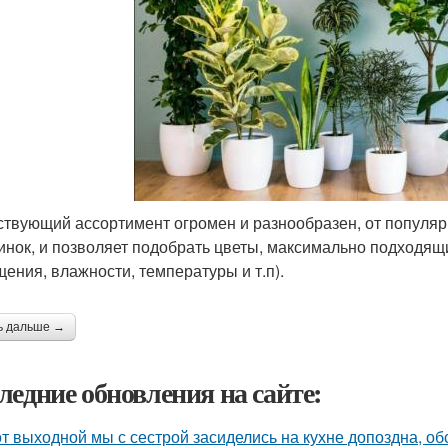
твующий ассортимент огромен и разнообразен, от популяр
инок, и позволяет подобрать цветы, максимально подходя
щения, влажности, температуры и т.п).
ь дальше →
ледние обновления на сайте:
от выходной мы с сестрой засиделись на кухне допоздна, об