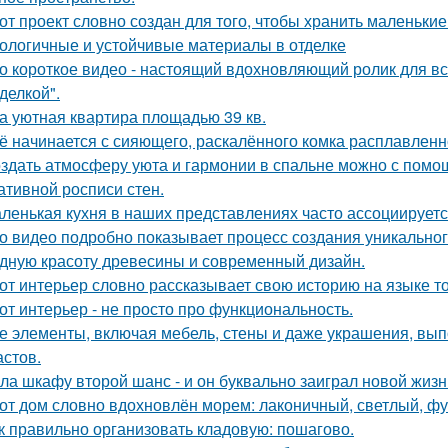
от проект словно создан для того, чтобы хранить маленьк
ологичные и устойчивые материалы в отделке
о короткое видео - настоящий вдохновляющий ролик для вс
делкой".
а уютная квартира площадью 39 кв.
ё начинается с сияющего, раскалённого комка расплавленно
здать атмосферу уюта и гармонии в спальне можно с помощ
ативной росписи стен.
ленькая кухня в наших представлениях часто ассоциируется
о видео подробно показывает процесс создания уникального
дную красоту древесины и современный дизайн.
от интерьер словно рассказывает свою историю на языке т
от интерьер - не просто про функциональность.
е элементы, включая мебель, стены и даже украшения, вып
астов.
ла шкафу второй шанс - и он буквально заиграл новой жизн
от дом словно вдохновлён морем: лаконичный, светлый, фу
к правильно организовать кладовую: пошагово.