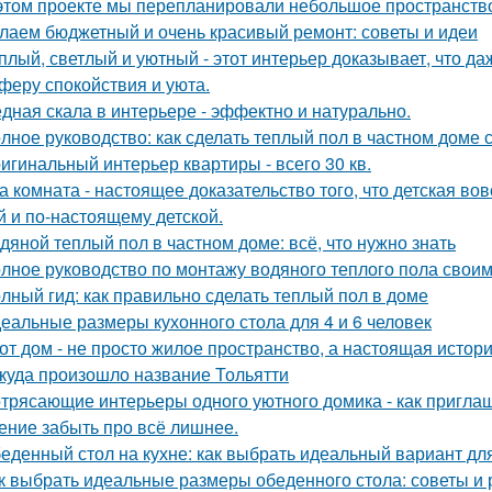
этом проекте мы перепланировали небольшое пространство 
лаем бюджетный и очень красивый ремонт: советы и идеи
плый, светлый и уютный - этот интерьер доказывает, что д
феру спокойствия и уюта.
дная скала в интерьере - эффектно и натурально.
лное руководство: как сделать теплый пол в частном доме
игинальный интерьер квартиры - всего 30 кв.
а комната - настоящее доказательство того, что детская во
й и по-настоящему детской.
дяной теплый пол в частном доме: всё, что нужно знать
лное руководство по монтажу водяного теплого пола свои
лный гид: как правильно сделать теплый пол в доме
еальные размеры кухонного стола для 4 и 6 человек
от дом - не просто жилое пространство, а настоящая истори
куда произошло название Тольятти
трясающие интерьеры одного уютного домика - как приглаш
ение забыть про всё лишнее.
еденный стол на кухне: как выбрать идеальный вариант дл
к выбрать идеальные размеры обеденного стола: советы и