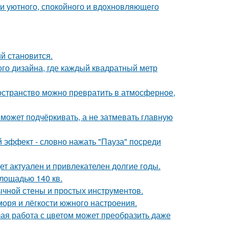
ии уютного, спокойного и вдохновляющего
й становится.
ого дизайна, где каждый квадратный метр
ространство можно превратить в атмосферное,
 может подчёркивать, а не затмевать главную
 эффект - словно нажать "Пауза" посреди
дет актуален и привлекателен долгие годы.
лощадью 140 кв.
ычной стены и простых инструментов.
моря и лёгкости южного настроения.
лая работа с цветом может преобразить даже