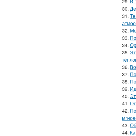
29.
В 
30.
Де
31.
Те
атмос
32.
Ме
33.
По
34.
Ор
35.
Эт
тёпло
36.
Во
37.
По
38.
По
39.
Ид
40.
Эт
41.
От
42.
По
мгнов
43.
Об
44.
Ка