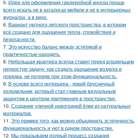
5.
Идеи для оформления гардеробной иногда проще
всего искать не в каталогах мебели и не в интерьерных
журналах, а в кино.
6.
Вариант уютного детского пространства, в котором
всё создано для ощущения тепла, спокойствия и
безопасности.
7.
Это искусство баланс между эстетикой и
практичностью находить.
8.
Небольшая квартира всегда ставит перед владельцем
непростую задачу: как создать ощущение воздуха и
порядка, не потеряв при этом функциональность.
9.
В основе всего интерьера - яркий брусничный
холодильник, который стал главным визуальным
акцентом и центром притяжения в пространстве.
10.
Создание уличной новогодней ёлки из натуральных
материалов.
11.
Это пример того, как можно объединить эстетичность,
функциональность и уют в одном пространстве.
12.
Мы показываем полный процесс создания