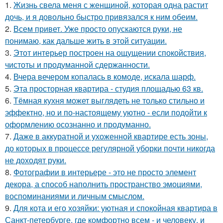
1.
Жизнь свела меня с женщиной, которая одна растит
дочь, и я довольно быстро привязался к ним обеим.
2.
Всем привет. Уже просто опускаются руки, не
понимаю, как дальше жить в этой ситуации.
3.
Этот интерьер построен на ощущении спокойствия,
чистоты и продуманной сдержанности.
4.
Вчера вечером копалась в комоде, искала шарф.
5.
Эта просторная квартира - студия площадью 63 кв.
6.
Тёмная кухня может выглядеть не только стильно и
эффектно, но и по-настоящему уютно - если подойти к
оформлению осознанно и продуманно.
7.
Даже в аккуратной и ухоженной квартире есть зоны,
до которых в процессе регулярной уборки почти никогда
не доходят руки.
8.
Фотографии в интерьере - это не просто элемент
декора, а способ наполнить пространство эмоциями,
воспоминаниями и личным смыслом.
9.
Для кота и его хозяйки: уютная и спокойная квартира в
Санкт-петербурге, где комфортно всем - и человеку, и