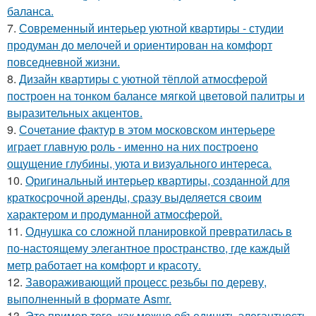
баланса.
7.
Современный интерьер уютной квартиры - студии
продуман до мелочей и ориентирован на комфорт
повседневной жизни.
8.
Дизайн квартиры с уютной тёплой атмосферой
построен на тонком балансе мягкой цветовой палитры и
выразительных акцентов.
9.
Сочетание фактур в этом московском интерьере
играет главную роль - именно на них построено
ощущение глубины, уюта и визуального интереса.
10.
Оригинальный интерьер квартиры, созданной для
краткосрочной аренды, сразу выделяется своим
характером и продуманной атмосферой.
11.
Однушка со сложной планировкой превратилась в
по-настоящему элегантное пространство, где каждый
метр работает на комфорт и красоту.
12.
Завораживающий процесс резьбы по дереву,
выполненный в формате Asmr.
13.
Это пример того, как можно объединить элегантность