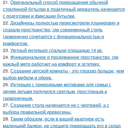
21.
Оригинальный способ превращения обычной
стеклянной бутылки в практичный держатель начинается
с подготовки и фиксации бутылки.
22.
Дизайнеры полностью пересмотрели планировку и
создали пространство, где современный стиль
гармонично сочетается с функциональностью и
комфортом.
23.
Уютный интерьер спальни площадью 14 кв.
24.
Функциональное и продуманное пространство, где
каждый метр работает на комфорт и эстетику.
25.
Создание детской комнаты - это гораздо больше, чем
выбор мебели и обоев.
26.
Интерьер с природными мотивами для семьи с
двумя детьми получился светлым, просторным и
гармоничным.
27.
Создание стола начинается не с чертежей, а с
выбора правильной древесины.
28.
Таким образом, если в вашей квартире есть
маленький балкон, не спешите превращать его в склад