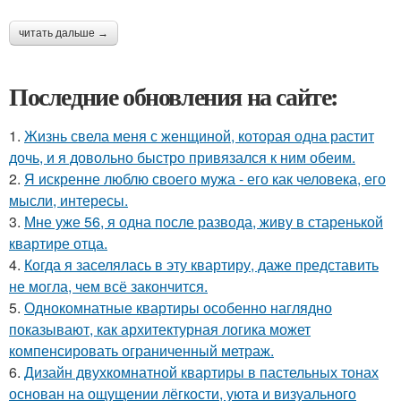
читать дальше →
Последние обновления на сайте:
1.
Жизнь свела меня с женщиной, которая одна растит
дочь, и я довольно быстро привязался к ним обеим.
2.
Я искренне люблю своего мужа - его как человека, его
мысли, интересы.
3.
Мне уже 56, я одна после развода, живу в старенькой
квартире отца.
4.
Когда я заселялась в эту квартиру, даже представить
не могла, чем всё закончится.
5.
Однокомнатные квартиры особенно наглядно
показывают, как архитектурная логика может
компенсировать ограниченный метраж.
6.
Дизайн двухкомнатной квартиры в пастельных тонах
основан на ощущении лёгкости, уюта и визуального