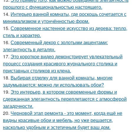
прошлого с функциональностью настоящего.
14.
Интерьер ванной комнаты, где роскошь сочетается с
минимализмом и утончённостью форм.
15.
Современное настенное искусство из дерева: тепло,
стиль и характер.
16.
Современный декор с золотыми акцентами:
элегантность в деталях.
17.
Это короткое видео демонстрирует увлекательный
процесс создания красивого журнального столика и
приставных столиков из клена.
18.
Выбирая отделку для ванной комнаты, многие
задумываются: можно ли использовать обои?
19.
Это интерьер, в котором современные формы и
сдержанная элегантность переплетаются с атмосферой
загадочности.
20.
Черновой этап ремонта - это момент, когда ещё не
видны красивые обои и мебель, но уже решается,
насколько удобным и эстетичным будет ваш дом.